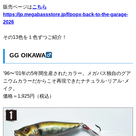
販売ページは
こちら
https://jp.megabassstore.jp/f/popx-back-to-the-garage-
2026
その13色を１色ずつご紹介！
GG OIKAWA
’96〜’01年の5年間生産されたカラー。メガバス独自のグア
ニウムカラーだからこそ再現できたナチュラル･リアル･メ
イク。
価格＝1,925円（税込）