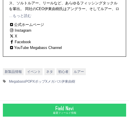
ス、ソルトルアー、リールなど、あらゆるフィッシングタックル
を輩出。 同社のCEO伊東由樹氏はアングラー、そしてルアー、ロ
ッドデザイナーとしても有名で、同氏の手掛けるタックル＆ルア
…もっと読む
ーは実釣力の高さに加え、優れた機能美、造形美を放ち、国内外
公式ホームページ
で高い評価を受けている。
Instagram
X
Facebook
YouTube Megabass Channel
新製品情報
イベント
ネタ
初心者
ルアー
Megabass
POPX
ポップX
メガバス
伊東由樹
厳選フィールド情報