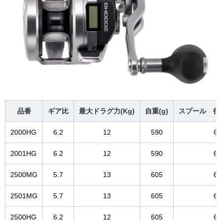
品番
ギア比
最大ドラグ力(Kg)
自重(g)
スプール 径(
2000HG
6.2
12
590
60
2001HG
6.2
12
590
60
2500MG
5.7
13
605
60
2501MG
5.7
13
605
60
2500HG
6.2
12
605
60