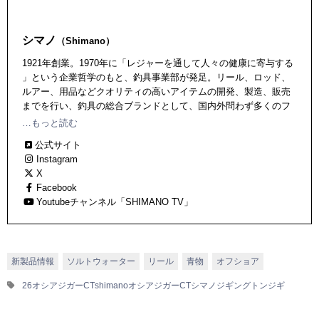
シマノ
（Shimano）
1921年創業。1970年に「レジャーを通して人々の健康に寄与する
」という企業哲学のもと、釣具事業部が発足。リール、ロッド、
ルアー、用品などクオリティの高いアイテムの開発、製造、販売
までを行い、釣具の総合ブランドとして、国内外問わず多くのフ
ァンを抱えている。独自の技術も数多く、世界に誇るジャパンク
…もっと読む
オリティを提供し続けている。
公式サイト
Instagram
X
Facebook
Youtubeチャンネル「SHIMANO TV」
新製品情報
ソルトウォーター
リール
青物
オフショア
26オシアジガーCT
shimano
オシアジガーCT
シマノ
ジギング
トンジギ