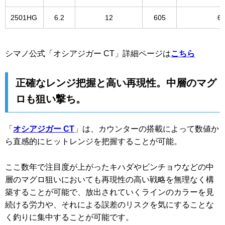
2501HG
6.2
12
605
60
シマノ公式「オシアジガー CT」詳細ページは
こちら
正確なレンジ把握と高い再現性。中層のマグ
ロも狙い撃ち。
「
オシアジガー CT
」は、カウンターの搭載によって数値か
ら直感的にヒットレンジを把握することが可能。
ここ数年で注目度が上がったキハダやビンチョウなどの中
層のマグロ狙いにおいても再現性の高い戦略を無理なく構
築することが可能で、放出されていくラインのカラーを見
続ける労力や、それによる誤差のリスクを気にすることな
く釣りに集中することが可能です。