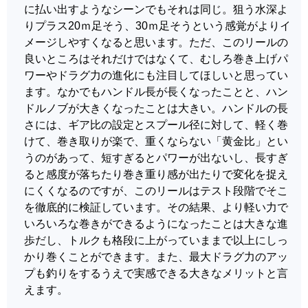
に払い出すようなシーンでもそれは同じ。狙う水深よ
りプラス20ｍ足そう、30ｍ足そうという感覚がよりイ
メージしやすくなると思います。ただ、このリールの
良いところはそれだけではなくて、むしろ巻き上げパ
ワーやドラグ力の進化にも注目してほしいと思ってい
ます。なかでもハンドル長が長くなったことと、ハン
ドルノブが大きくなったことは大きい。ハンドルの長
さには、ギア比の設定とスプール径に対して、軽く巻
けて、巻き取りが楽で、重くならない「黄金比」とい
うのがあって、短すぎるとパワーが出ないし、長すぎ
ると感度が落ちたり巻き重り感が出たりで変化を捉え
にくくなるのですが、このリールはテスト段階でそこ
を徹底的に検証しています。その結果、より軽い力で
いろいろな巻きができるようになったことは大きな進
歩だし、トルクも格段に上がっていままで以上にしっ
かり巻くことができます。また、最大ドラグ力のアッ
プも釣りをするうえで実感できる大きなメリットと言
えます。