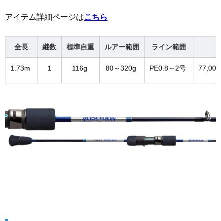
アイテム詳細ページは
こちら
全長
継数
標準自重
ルアー範囲
ライン範囲
1.73m
1
116g
80～320g
PE0.8～2号
77,0