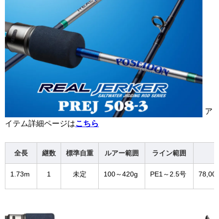
ア
イテム詳細ページは
こちら
全長
継数
標準自重
ルアー範囲
ライン範囲
1.73m
1
未定
100～420g
PE1～2.5号
78,0