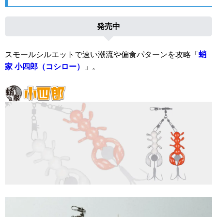
発売中
スモールシルエットで速い潮流や偏食パターンを攻略「
蛸
家 小四郎（コシロー）
」。