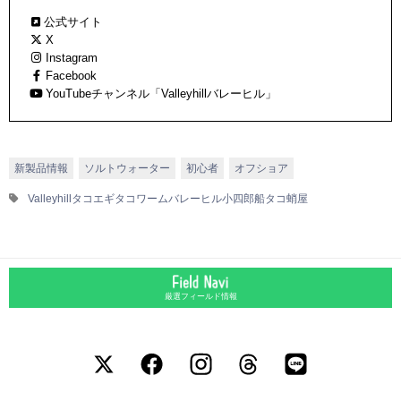
テムを輩出中。
公式サイト
X
Instagram
Facebook
YouTubeチャンネル「Valleyhillバレーヒル」
新製品情報
ソルトウォーター
初心者
オフショア
Valleyhill
タコエギ
タコワーム
バレーヒル
小四郎
船タコ
蛸屋
厳選フィールド情報