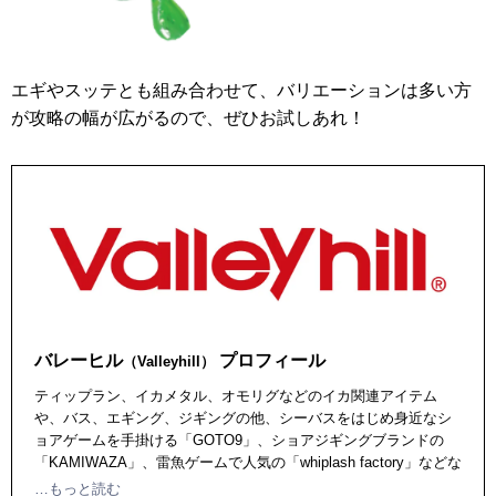
エギやスッテとも組み合わせて、バリエーションは多い方
が攻略の幅が広がるので、ぜひお試しあれ！
バレーヒル
プロフィール
（Valleyhill）
ティップラン、イカメタル、オモリグなどのイカ関連アイテム
や、バス、エギング、ジギングの他、シーバスをはじめ身近なシ
ョアゲームを手掛ける「GOTO9」、ショアジギングブランドの
「KAMIWAZA」、雷魚ゲームで人気の「whiplash factory」などな
ど、フレッシュウォーター、ソルトウォーター問わず幅広いアイ
…もっと読む