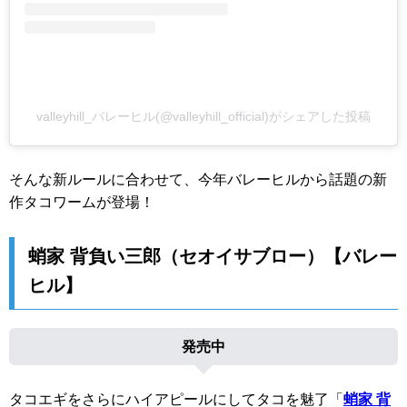
valleyhill_バレーヒル(@valleyhill_official)がシェアした投稿
そんな新ルールに合わせて、今年バレーヒルから話題の新
作タコワームが登場！
蛸家 背負い三郎（セオイサブロー）【バレー
ヒル】
発売中
タコエギをさらにハイアピールにしてタコを魅了「
蛸家 背