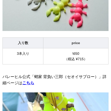
入り数
price
3本入り
\650
（税込 ¥715）
バレーヒル公式「蛸家 背負い三郎（セオイサブロー）」詳
細ページは
こちら