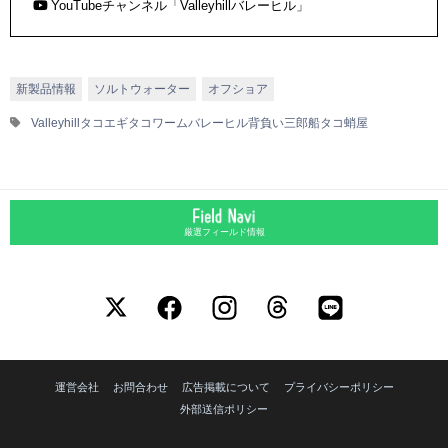
YouTubeチャンネル「Valleyhillバレーヒル」
新製品情報
ソルトウォーター
オフショア
Valleyhill
タコエギ
タコワーム
バレーヒル
背負い三郎
船タコ
蛸屋
厳選フィールド情報
運営会社
お問合わせ
広告掲載について
プライバシーポリシー
外部送信ポリシー