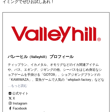
イミングでぜひお試しあれ！
バレーヒル
プロフィール
（Valleyhill）
ティップラン、イカメタル、オモリグなどのイカ関連アイテム
や、バス、エギング、ジギングの他、シーバスをはじめ身近なシ
ョアゲームを手掛ける「GOTO9」、ショアジギングブランドの
「KAMIWAZA」、雷魚ゲームで人気の「whiplash factory」などな
ど、フレッシュウォーター、ソルトウォーター問わず幅広いアイ
…もっと読む
テムを輩出中。
公式サイト
X
Instagram
Facebook