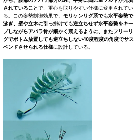
がら、腹部のアバラ部分のみ、半身に高比重ソルトが充填
されていること
で、重心を取りやすい仕様に変更されてい
る。この姿勢制御効果で、
モリケンリグ系でも水平姿勢で
泳ぎ、壁や立木に引っ掛けても逆立ちせず水平姿勢をキー
プしながらアバラ骨が細かく震えるように、またフリーリ
グでボトム放置しても逆立ちしない40度程度の角度でサス
ペンドさせられる仕様
に設計している。