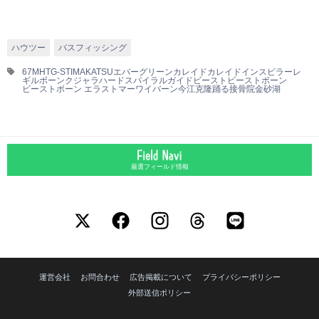
ハウツー
バスフィッシング
67MHTG-ST
IMAKATSU
エバーグリーン
カレイド
カレイドインスピラーレ
ギルボーン
クジャラハード
スパイラルガイド
ビースト
ビーストボーン
ビーストボーン エラストマー
ワイバーン
今江克隆
踊る接骨院
金砂湖
厳選フィールド情報
運営会社
お問合わせ
広告掲載について
プライバシーポリシー
外部送信ポリシー