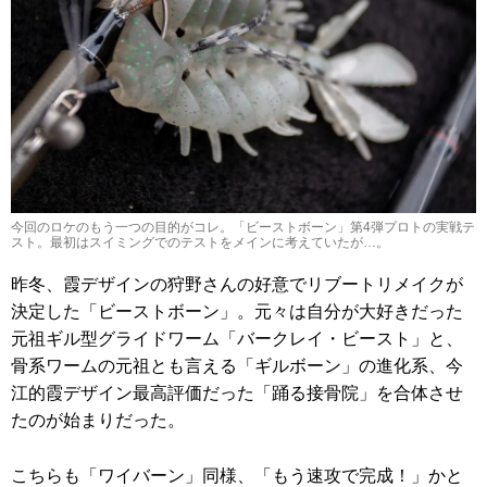
今回のロケのもう一つの目的がコレ。「ビーストボーン」第4弾プロトの実戦テ
スト。最初はスイミングでのテストをメインに考えていたが…。
昨冬、霞デザインの狩野さんの好意でリブートリメイクが
決定した「ビーストボーン」。元々は自分が大好きだった
元祖ギル型グライドワーム「バークレイ・ビースト」と、
骨系ワームの元祖とも言える「ギルボーン」の進化系、今
江的霞デザイン最高評価だった「踊る接骨院」を合体させ
たのが始まりだった。
こちらも「ワイバーン」同様、「もう速攻で完成！」かと