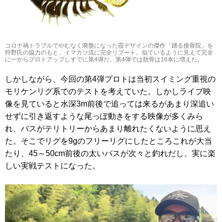
コロナ禍トラブルでやむなく廃盤になった霞デザインの傑作「踊る接骨院」を
狩野氏の協力のもと、イマカツ流に完全リブート。似ているように見えて完全
に一からプロトアップしすでに第4弾だ。第4弾では肋骨は16本に増えた。
しかしながら、今回の第4弾プロトは当初スイミング重視の
モリケンリグ系でのテストを考えていた。しかしライブ映
像を見ていると水深3m前後で追っては来るがあまり深追い
せずに引き返すような尾っぽ動きをする映像が多くみら
れ、バスがテリトリーからあまり離れたくないように思え
た。そこでリグを9gのフリーリグにしたところこれが大当
たり、45～50cm前後の太いバスが次々と釣れだし、実に楽
しい実戦テストになった。