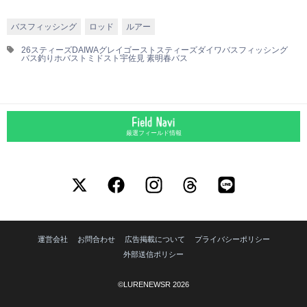
バスフィッシング
ロッド
ルアー
26スティーズ
DAIWA
グレイゴースト
スティーズ
ダイワ
バスフィッシング
バス釣り
ホバスト
ミドスト
宇佐見 素明
春バス
厳選フィールド情報
運営会社
お問合わせ
広告掲載について
プライバシーポリシー
外部送信ポリシー
©LURENEWSR 2026