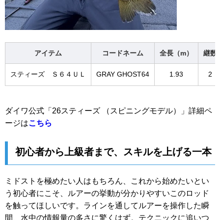
アイテム
コードネーム
全長（m）
継数
スティーズ Ｓ６４ＵＬ
GRAY GHOST64
1.93
2
ダイワ公式「26スティーズ （スピニングモデル）」詳細ペ
ージは
こちら
初心者から上級者まで、スキルを上げる一本
ミドストを極めたい人はもちろん、これから始めたいとい
う初心者にこそ、ルアーの挙動が分かりやすいこのロッド
を触ってほしいです。ラインを通してルアーを操作した瞬
間、水中の情報量の多さに驚くはず。テクニックに追いつ