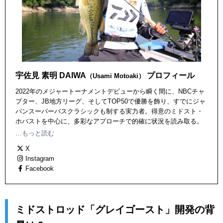
宇佐見 素明 DAIWA
プロフィール
（Usami Motoaki）
2022年のメジャートーナメントデビューから瞬く間に、NBCチャ
プター、JB地方リーグ、そしてTOP50で優勝を飾り、すでにジャ
パンスーパーバスクラシックも制する実力者。得意のミドスト・
ホバストを中心に、多彩なアプローチで的確に状況を読み取る。
キリッとした表情の裏側に、話してみると非常に物腰の柔らかい
…もっと読む
人柄を隠し持つ、今注目の若手アングラー。
X
Instagram
Facebook
ミドストロッド「グレイゴースト」開発の背