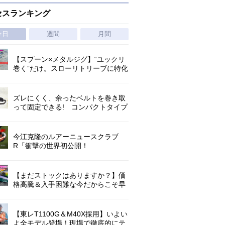
セスランキング
今日
週間
月間
【スプーン×メタルジグ】“ユックリ
巻く”だけ。スローリトリーブに特化
した新たなブレードジグの形
ズレにくく、余ったベルトを巻き取
って固定できる! コンパクトタイプ
の腰巻きライジャケが登場!
今江克隆のルアーニュースクラブ
R「衝撃の世界初公開！
『AbuGarcia ZENON CX』」 第
1296回
【まだストックはありますか？】価
格高騰＆入手困難な今だからこそ早
めの補充を/ TGポテンシャル
【東レT1100G＆M40X採用】いよい
よ全モデル登場！現場で徹底的にテ