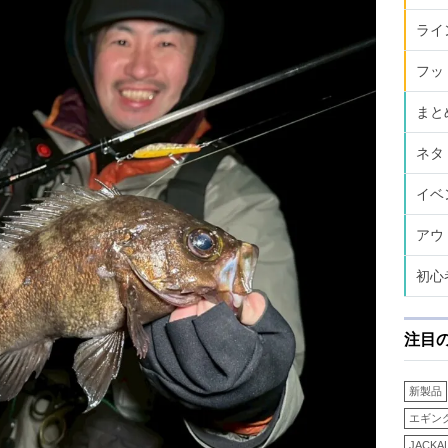
ライ
フッ
まと
ネタ
イベ
アウ
初心
注目
新製品
エギン
JACKA