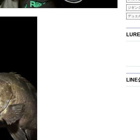
ジギン
デュエ
LUR
LIN