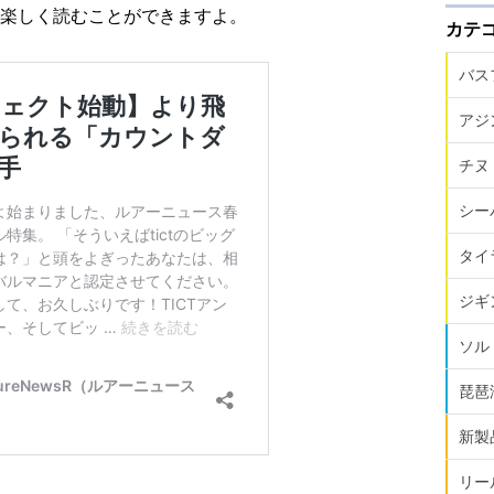
楽しく読むことができますよ。
カテ
バス
アジ
チヌ
シー
タイ
ジギ
ソル
琵琶
新製
リー