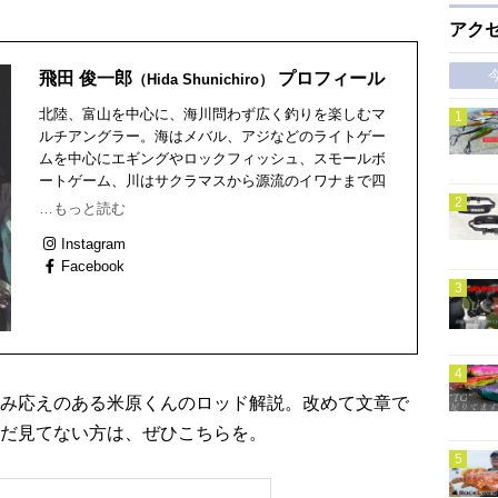
アク
飛田 俊一郎
プロフィール
（Hida Shunichiro）
北陸、富山を中心に、海川問わず広く釣りを楽しむマ
ルチアングラー。海はメバル、アジなどのライトゲー
ムを中心にエギングやロックフィッシュ、スモールボ
ートゲーム、川はサクラマスから源流のイワナまで四
季折々の釣りを満喫中。近年は、積極的にさまざまな
…もっと読む
製品開発にも取り組み、プライベートでは仲間たちと
Instagram
3Ⅾプリンターでメバルルアーを作るまでに。また活動
Facebook
範囲も徐々に全国に拡大中。 1975年生まれ 富山県在
住 /TICTアンバサダー
み応えのある米原くんのロッド解説。改めて文章で
だ見てない方は、ぜひこちらを。