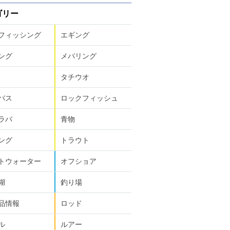
ゴリー
フィッシング
エギング
ング
メバリング
タチウオ
バス
ロックフィッシュ
ラバ
青物
ング
トラウト
トウォーター
オフショア
湖
釣り場
品情報
ロッド
ル
ルアー