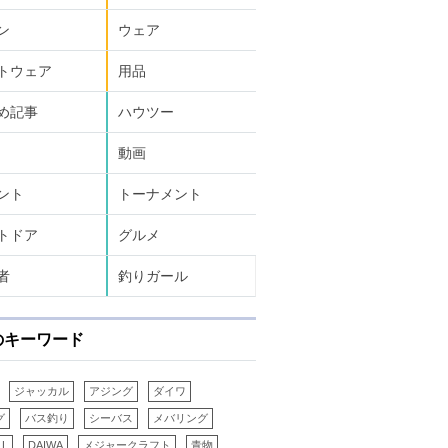
ン
ウェア
トウェア
用品
め記事
ハウツー
動画
ント
トーナメント
トドア
グルメ
者
釣りガール
のキーワード
ジャッカル
アジング
ダイワ
グ
バス釣り
シーバス
メバリング
LL
DAIWA
メジャークラフト
青物