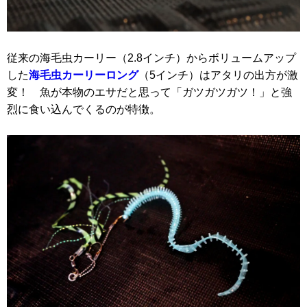
従来の海毛虫カーリー（2.8インチ）からボリュームアップ
した
海毛虫カーリーロング
（5インチ）はアタリの出方が激
変！ 魚が本物のエサだと思って「ガツガツガツ！」と強
烈に食い込んでくるのが特徴。