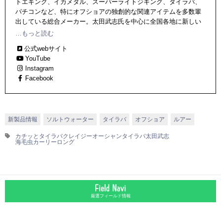
トエギング、イカメタル、スーパーライトジギング、タイラバ、
バチコンなど、特にオフショアの独創的な関連アイテムを多数輩
出している総合メーカー。太田武志氏を中心に全国各地に新しい
釣りを提案し続ける。
…もっと読む
公式webサイト
YouTube
Instagram
Facebook
新製品情報
ソルトウォーター
タイラバ
オフショア
ルアー
カチッとタイラバ
クレイジーオーシャン
タイラバ
太田武志
海毛虫カーリーロング
厳選フィールド情報