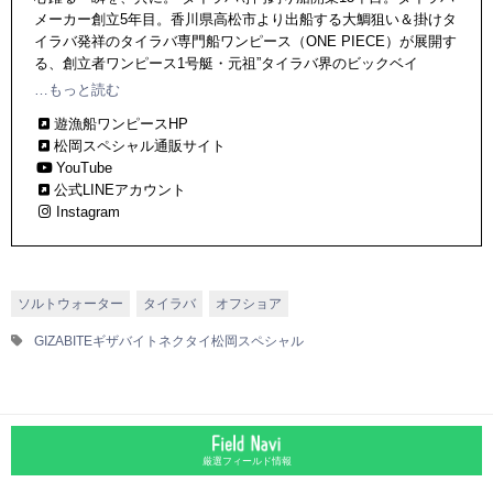
メーカー創立5年目。香川県高松市より出船する大鯛狙い＆掛けタ
イラバ発祥のタイラバ専門船ワンピース（ONE PIECE）が展開す
る、創立者ワンピース1号艇・元祖”タイラバ界のビックベイ
ト”＆”ナチュラルカラー”考案者「松岡船長」プロデュースのタイ
…もっと読む
ラバブランド。取扱店舗は250店以上、全て現場生まれの常識を覆
遊漁船ワンピースHP
す新形状ネクタイの開発に日々励み、今後も船上開発でアングラ
松岡スペシャル通販サイト
ーの心が躍動する、唯一無二のものづくりに挑戦し続ける。
YouTube
公式LINEアカウント
Instagram
ソルトウォーター
タイラバ
オフショア
GIZABITE
ギザバイト
ネクタイ
松岡スペシャル
厳選フィールド情報