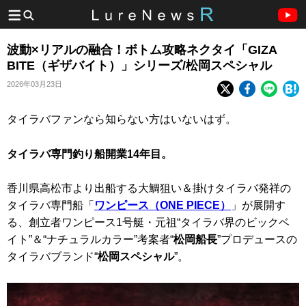
波動×リアルの融合！ボトム攻略ネクタイ「GIZA
BITE（ギザバイト）」シリーズ/松岡スペシャル
2026年03月23日
タイラバファンなら知らない方はいないはず。
タイラバ専門釣り船開業14年目。
香川県高松市より出船する大鯛狙い＆掛けタイラバ発祥の
タイラバ専門船「
ワンピース（ONE PIECE）
」が展開す
る、創立者ワンピース1号艇・元祖“タイラバ界のビックベ
イト”＆“ナチュラルカラー”考案者“
松岡船長
”プロデュースの
タイラバブランド“
松岡スペシャル
”。