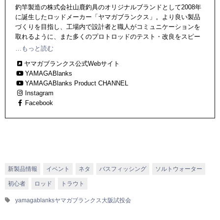
釣竿製造の株式会社山鹿釣具のオリジナルブランドとして2008年
に誕生したロッドメーカー「ヤマガブランクス」。より良い製品
づくりを目指し、工場内で設計者と職人がコミュニケーションを
取れるように、また多くのプロトロッドのテスト・改良をスピー
ディーに繰り返すために、ブランクの設計・巻きつけ・塗装・組
…もっと読む
み立て・出荷まで全てを国内自社工場で一貫生産し、その高品質
ヤマガブランクス公式Webサイト
なロッドに定評がある。
YAMAGABlanks
YAMAGABlanks Product CHANNEL
Instagram
Facebook
新製品情報
イベント
ネタ
バスフィッシング
ソルトウォーター
初心者
ロッド
トラウト
yamagablanks
ヤマガブランクス
大阪
試投会