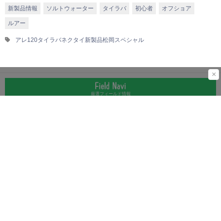
新製品情報
ソルトウォーター
タイラバ
初心者
オフショア
ルアー
アレ120
タイラバ
ネクタイ
新製品
松岡スペシャル
×
厳選フィールド情報
運営会社
お問合わせ
広告掲載について
プライバシーポリシー
外部送信ポリシー
©LURENEWSR 2026