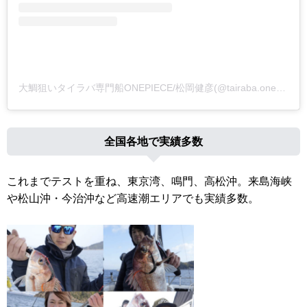
大鯛狙いタイラバ専門船ONEPIECE/松岡健彦(@tairaba.onepiece)がシェアした投稿
全国各地で実績多数
これまでテストを重ね、東京湾、鳴門、高松沖。来島海峡
や松山沖・今治沖など高速潮エリアでも実績多数。