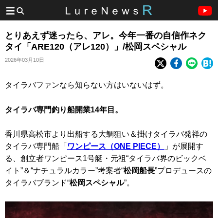
とりあえず迷ったら、アレ。今年一番の自信作ネク
タイ「ARE120（アレ120）」/松岡スペシャル
2026年03月10日
タイラバファンなら知らない方はいないはず。
タイラバ専門釣り船開業14年目。
香川県高松市より出船する大鯛狙い＆掛けタイラバ発祥の
タイラバ専門船「
ワンピース（ONE PIECE）
」が展開す
る、創立者ワンピース1号艇・元祖“タイラバ界のビックベ
イト”＆“ナチュラルカラー”考案者“
松岡船長
”プロデュースの
タイラバブランド“
松岡スペシャル
”。