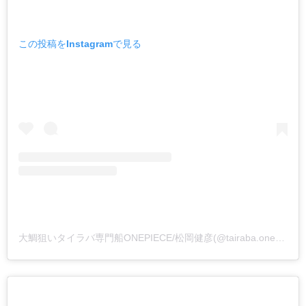
この投稿をInstagramで見る
大鯛狙いタイラバ専門船ONEPIECE/松岡健彦(@tairaba.onepiece)がシェアした投稿