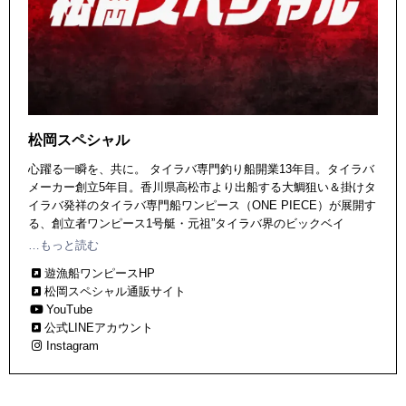
松岡スペシャル
心躍る一瞬を、共に。 タイラバ専門釣り船開業13年目。タイラバ
メーカー創立5年目。香川県高松市より出船する大鯛狙い＆掛けタ
イラバ発祥のタイラバ専門船ワンピース（ONE PIECE）が展開す
る、創立者ワンピース1号艇・元祖”タイラバ界のビックベイ
ト”＆”ナチュラルカラー”考案者「松岡船長」プロデュースのタイ
…もっと読む
ラバブランド。取扱店舗は250店以上、全て現場生まれの常識を覆
遊漁船ワンピースHP
す新形状ネクタイの開発に日々励み、今後も船上開発でアングラ
松岡スペシャル通販サイト
ーの心が躍動する、唯一無二のものづくりに挑戦し続ける。
YouTube
公式LINEアカウント
Instagram