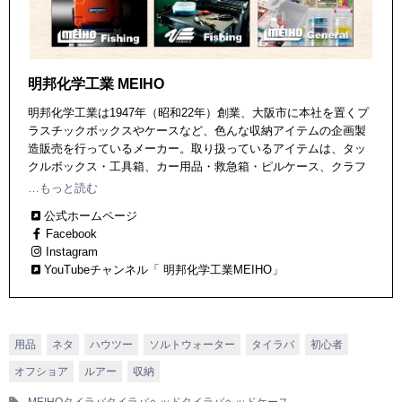
明邦化学工業 MEIHO
明邦化学工業は1947年（昭和22年）創業、大阪市に本社を置くプ
ラスチックボックスやケースなど、色んな収納アイテムの企画製
造販売を行っているメーカー。取り扱っているアイテムは、タッ
クルボックス・工具箱、カー用品・救急箱・ピルケース、クラフ
トケース・各種スプレー・各種ケミカル商品など。 主に
…もっと読む
「FishingMEIHO」「FishingVERSUS」「GeneralMEIHO」の３ブ
公式ホームページ
ランドを展開。「FishingMEIHO」「FishingVERSUS」の２つは
Facebook
釣り専門ブランドでバケットマウスシリーズやランガンシステム
Instagram
ボックスシリーズなどが人気！
YouTubeチャンネル「 明邦化学工業MEIHO」
用品
ネタ
ハウツー
ソルトウォーター
タイラバ
初心者
オフショア
ルアー
収納
MEIHO
タイラバ
タイラバヘッド
タイラバヘッドケース