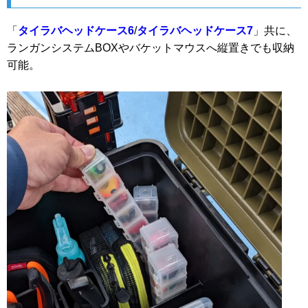
「
タイラバヘッドケース6
/
タイラバヘッドケース7
」共に、
ランガンシステムBOXやバケットマウスへ縦置きでも収納
可能。