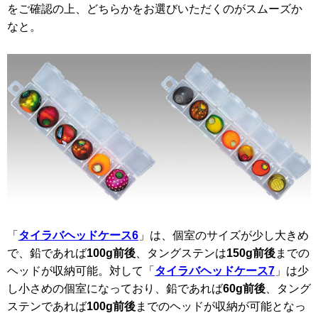
をご確認の上、どちらかをお選びいただくのがスムーズか
なと。
「
タイラバヘッドケース6
」は、個室のサイズが少し大きめ
で、鉛であれば
100g前後
、タングステンは
150g前後
までの
ヘッドが収納可能。対して「
タイラバヘッドケース7
」は少
し小さめの個室になっており、鉛であれば
60g前後
、タング
ステンであれば
100g前後
までのヘッドが収納が可能となっ