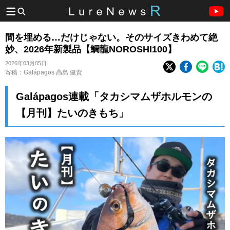
間を埋める…だけじゃない。そのサイズきわめて絶
妙、2026年新製品【鯛龍NOROSHI100】
2026年03月05日
寄稿：Galápagos 高島 健資
Galápagos連載「タカシマムザホルモンの
【月刊】たいのきもち」