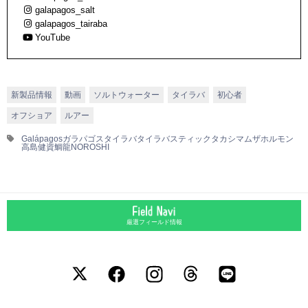
galapagos_salt
galapagos_tairaba
YouTube
新製品情報
動画
ソルトウォーター
タイラバ
初心者
オフショア
ルアー
Galápagos
ガラパゴス
タイラバ
タイラバスティック
タカシマムザホルモン
高島健資
鯛龍NOROSHI
厳選フィールド情報