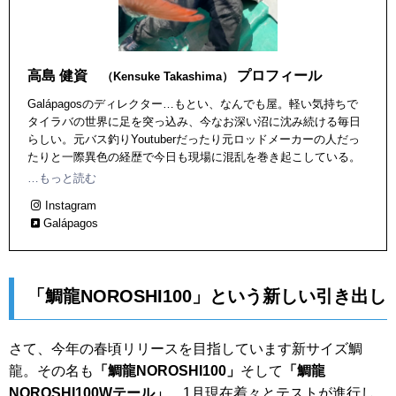
高島 健資
プロフィール
（Kensuke Takashima）
Galápagosのディレクター…もとい、なんでも屋。軽い気持ちで
タイラバの世界に足を突っ込み、今なお深い沼に沈み続ける毎日
らしい。元バス釣りYoutuberだったり元ロッドメーカーの人だっ
たりと一際異色の経歴で今日も現場に混乱を巻き起こしている。
タカシマムザホルモンと名乗っているが、某ミクスチャー系バン
…もっと読む
ドとは何の関係もない。
Instagram
Galápagos
「鯛龍NOROSHI100」という新しい引き出し
さて、今年の春頃リリースを目指しています新サイズ鯛
龍。その名も
「鯛龍NOROSHI100」
そして
「鯛龍
NOROSHI100Wテール」
。1月現在着々とテストが進行し