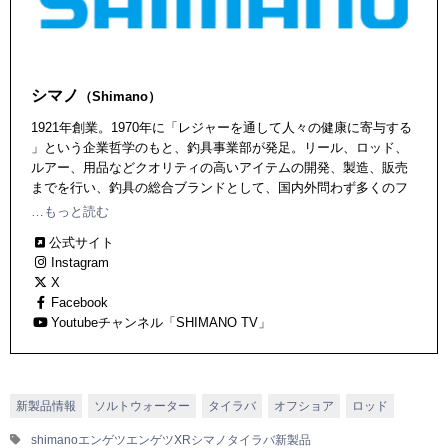
シマノ
（Shimano）
1921年創業。1970年に「レジャーを通して人々の健康に寄与する
」という企業哲学のもと、釣具事業部が発足。リール、ロッド、
ルアー、用品などクオリティの高いアイテムの開発、製造、販売
までを行い、釣具の総合ブランドとして、国内外問わず多くのフ
ァンを抱えている。独自の技術も数多く、世界に誇るジャパンク
…もっと読む
オリティを提供し続けている。
公式サイト
Instagram
X
Facebook
Youtubeチャンネル「SHIMANO TV」
新製品情報
ソルトウォーター
タイラバ
オフショア
ロッド
shimano
エンゲツ
エンゲツXR
シマノ
タイラバ
新製品