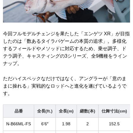
今回フルモデルチェンジを果たした「エンゲツ XR」が目指
したのは「数あるタイラバゲームの本質の追求」。多様化
するフィールドやメソッドに対応するため、乗せ調子、ド
テラ調子、キャスティングの3シリーズ、全9機種をライン
ナップ。
ただハイスペックなだけではなく、アングラーが「意のま
まに操れる」実戦的なロッドへと進化を遂げているようで
す。
品番
全長(ft.)
全長(m)
継数(本)
仕舞寸法(cm)
N-B66ML-FS
6’6″
1.98
2
152.5