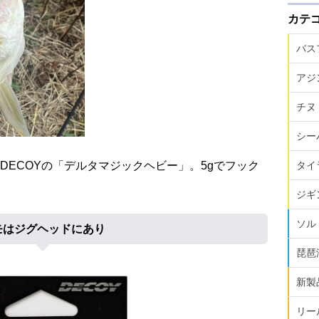
カテ
バス
アジ
チヌ
シー
DECOYの「デルタマジックヘビー」。5gでフック
タイ
ジギ
ソル
モはジグヘッドにあり
琵琶
新製
リー