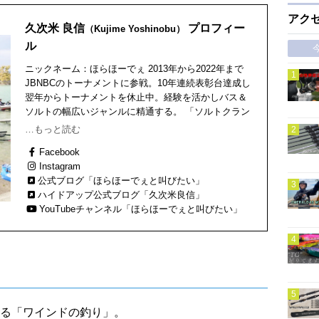
アク
久次米 良信
プロフィー
（Kujime Yoshinobu）
ル
ニックネーム：ほらほーでぇ 2013年から2022年まで
JBNBCのトーナメントに参戦。10年連続表彰台達成し
翌年からトーナメントを休止中。経験を活かしバス＆
ソルトの幅広いジャンルに精通する。 「ソルトクラン
ク」の第一人者でもある。1979年7月生まれ 徳島県
…もっと読む
在住
Facebook
Instagram
公式ブログ「ほらほーでぇと叫びたい」
ハイドアップ公式ブログ「久次米良信」
YouTubeチャンネル「ほらほーでぇと叫びたい」
る「ワインドの釣り」。