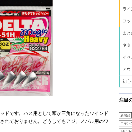
ライ
フッ
まと
ネタ
イベ
アウ
初心
注目
ッドです。バス用として頭が三角になったワインド
新製品
されておりません。どうしてもアジ、メバル用のワ
エギン
JACKA