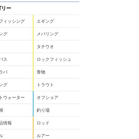
ゴリー
フィッシング
エギング
ング
メバリング
タチウオ
バス
ロックフィッシュ
ラバ
青物
ング
トラウト
トウォーター
オフショア
湖
釣り場
品情報
ロッド
ル
ルアー