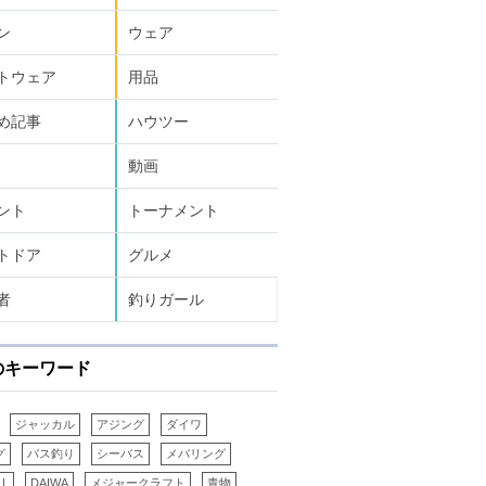
ン
ウェア
トウェア
用品
め記事
ハウツー
動画
ント
トーナメント
トドア
グルメ
者
釣りガール
のキーワード
ジャッカル
アジング
ダイワ
グ
バス釣り
シーバス
メバリング
LL
DAIWA
メジャークラフト
青物