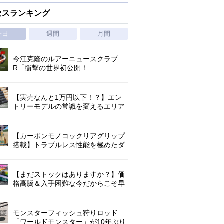
セスランキング
今日
週間
月間
今江克隆のルアーニュースクラブ
R「衝撃の世界初公開！
『AbuGarcia ZENON CX』」 第
1296回
【実売なんと1万円以下！？】エン
トリーモデルの常識を変えるエリア
トラウトの超進化系ロッド「26トラ
ウトライズ」登場！
【カーボンモノコックリアグリップ
搭載】トラブルレス性能を極めたダ
イワ独自のインターラインロッド
「26エメラルダス MX IL」登場！
【まだストックはありますか？】価
格高騰＆入手困難な今だからこそ早
めの補充を/ TGポテンシャル
モンスターフィッシュ狩りロッド
「ワールドモンスター」が10年ぶり