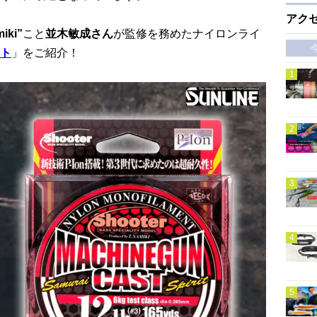
アク
iki”
こと
並木敏成さん
が監修を務めたナイロンライ
ト
」をご紹介！