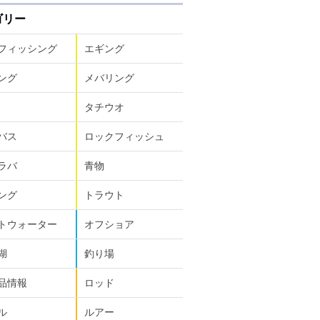
ゴリー
フィッシング
エギング
ング
メバリング
タチウオ
バス
ロックフィッシュ
ラバ
青物
ング
トラウト
トウォーター
オフショア
湖
釣り場
品情報
ロッド
ル
ルアー