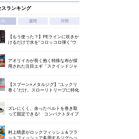
セスランキング
今日
週間
月間
【もう使った？】PEラインに吹きか
けるだけで水を“コロッコロ弾く”ウ
ワサの撥水スプレー
アオリイカが長く抱く特殊な布が採
用された注目エギ「スクイッドジャ
ンキー ・ハグハグ」
【スプーン×メタルジグ】“ユックリ
巻く”だけ。スローリトリーブに特化
した新たなブレードジグの形
ズレにくく、余ったベルトを巻き取
って固定できる! コンパクトタイプ
の腰巻きライジャケが登場!
村上晴彦がロックフィッシュ＆フラ
ットフィッシュで多用するジグヘッ