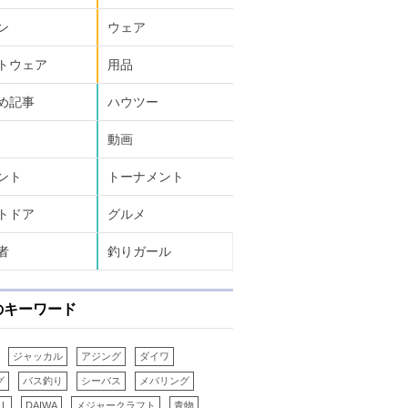
ン
ウェア
トウェア
用品
め記事
ハウツー
動画
ント
トーナメント
トドア
グルメ
者
釣りガール
のキーワード
ジャッカル
アジング
ダイワ
グ
バス釣り
シーバス
メバリング
LL
DAIWA
メジャークラフト
青物