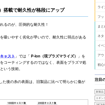
ライ
イズ）搭載で耐久性が格段にアップ
フッ
れるのが、圧倒的な耐久性！
まと
ネタ
を吸いやすく劣化が早いので、耐久性に弱点がある
イベ
アウ
キャスト
」では「
P-Ion（現プラズマライズ）
」を
をコーティングするのではなく、表面をプラズマ処
初心
という技術。
注目
トした後の糸の表面は、旧製品に比べて明らかに傷が
新製品
エギン
JACKA