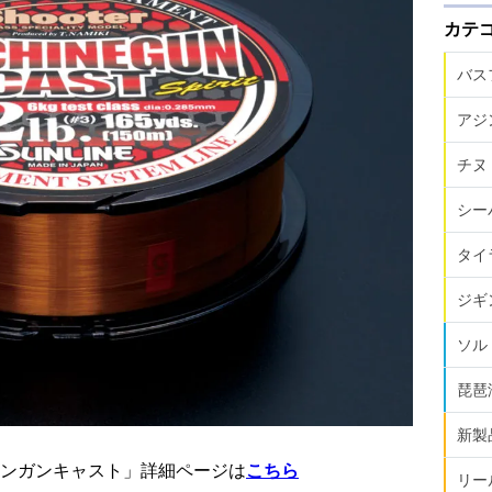
カテ
バス
アジ
チヌ
シー
タイ
ジギ
ソル
琵琶
新製
ンガンキャスト」詳細ページは
こちら
リー