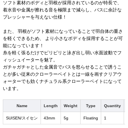
ソフト素材のボディと羽根が採用されているのが特長で、
着水音や金属が擦れる音を極限まで減らし、バスに余計な
プレッシャーを与えない仕様！
また、 羽根がソフト素材になっていることで羽自体の重さ
を軽くできるため、 より小さなボディを採用することが可
能になっています！
糸を軽く張るだけでピリピリと泳ぎ出し弱い水面波動でフ
ィッシュイーターを魅了。
ガチャガチャとした金属音でバスを怒らせることで誘うこ
とが多い従来のクローラーベイトとは一線を画すクリアウ
ォーターでも効くナチュラル系クローラーベイトになって
います。
Name
Length
Weight
Type
Quantity
SUISEN/スイセン
43mm
5g
Floating
1