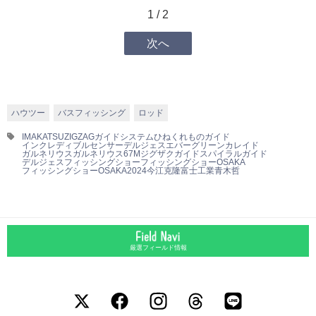
1 / 2
次へ
ハウツー
バスフィッシング
ロッド
IMAKATSU
ZIGZAGガイドシステム
ひねくれものガイド
インクレディブルセンサーデルジェス
エバーグリーン
カレイド
ガルネリウス
ガルネリウス67M
ジグザクガイド
スパイラルガイド
デルジェス
フィッシングショー
フィッシングショーOSAKA
フィッシングショーOSAKA2024
今江克隆
富士工業
青木哲
厳選フィールド情報