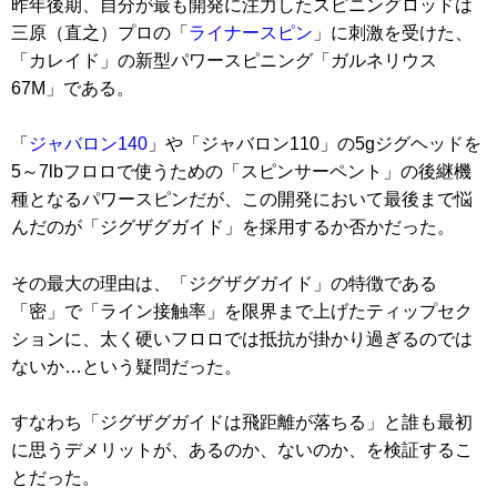
昨年後期、自分が最も開発に注力したスピニングロッドは
三原（直之）プロの「
ライナースピン
」に刺激を受けた、
「カレイド」の新型パワースピニング「ガルネリウス
67M」である。
「
ジャバロン140
」や「ジャバロン110」の5gジグヘッドを
5～7lbフロロで使うための「スピンサーペント」の後継機
種となるパワースピンだが、この開発において最後まで悩
んだのが「ジグザグガイド」を採用するか否かだった。
その最大の理由は、「ジグザグガイド」の特徴である
「密」で「ライン接触率」を限界まで上げたティップセク
ションに、太く硬いフロロでは抵抗が掛かり過ぎるのでは
ないか…という疑問だった。
すなわち「ジグザグガイドは飛距離が落ちる」と誰も最初
に思うデメリットが、あるのか、ないのか、を検証するこ
とだった。