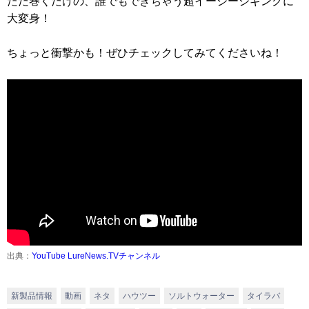
ただ巻くだけの、誰でもできちゃう超イージージギングに
大変身！
ちょっと衝撃かも！ぜひチェックしてみてくださいね！
出典：
YouTube LureNews.TVチャンネル
新製品情報
動画
ネタ
ハウツー
ソルトウォーター
タイラバ