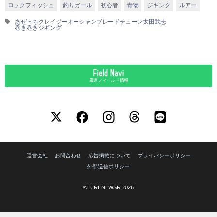
ロックフィッシュ
釣りガール
初心者
青物
ジギング
ルアー
あぜっち
クレイジーオーシャン
ブレードチューン
太田武志
巻き巻きジギング
厳選フィールド情報
運営会社
お問合わせ
広告掲載について
プライバシーポリシー
外部送信ポリシー
©LURENEWSR 2026