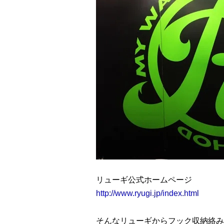
リューギ公式ホームページ
http://www.ryugi.jp/index.html
そんなリューギからフック収納絡み