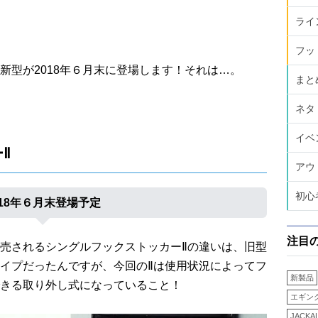
ライ
フッ
新型が2018年６月末に登場します！それは…。
まと
ネタ
イベ
Ⅱ
アウ
初心
018年６月末登場予定
注目
売されるシングルフックストッカーⅡの違いは、旧型
イプだったんですが、今回のⅡは使用状況によってフ
新製品
きる取り外し式になっていること！
エギン
JACKA