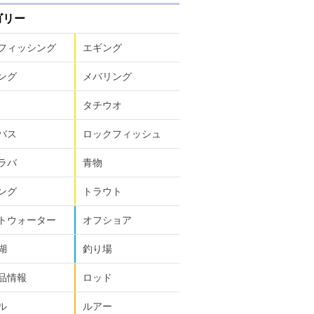
ゴリー
フィッシング
エギング
ング
メバリング
タチウオ
バス
ロックフィッシュ
ラバ
青物
価格
ング
トラウト
夏
1,100円税別
トウォーター
オフショア
湖
釣り場
品情報
ロッド
ル
ルアー