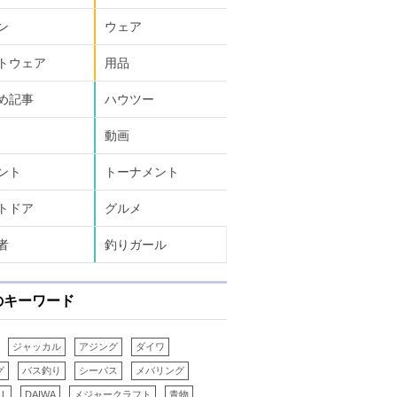
ン
ウェア
トウェア
用品
め記事
ハウツー
動画
ント
トーナメント
トドア
グルメ
者
釣りガール
のキーワード
ジャッカル
アジング
ダイワ
グ
バス釣り
シーバス
メバリング
LL
DAIWA
メジャークラフト
青物