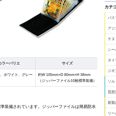
カテ
バス
アジ
チヌ
シー
タイ
カラーバリエ
サイズ
発売
ジギ
、ホワイト、グレー
約W 105mm×D 80mm×H 38mm
2017年
（ジッパーファイル10枚標準装備）
ソル
琵琶
新製
標準装備されています。ジッパーファイルは簡易防水
リー