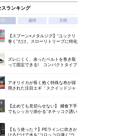
セスランキング
今日
週間
月間
【スプーン×メタルジグ】“ユックリ
巻く”だけ。スローリトリーブに特化
した新たなブレードジグの形
ズレにくく、余ったベルトを巻き取
って固定できる! コンパクトタイプ
の腰巻きライジャケが登場!
アオリイカが長く抱く特殊な布が採
用された注目エギ「スクイッドジャ
ンキー ・ハグハグ」
【止めても見切らせない】 捕食下手
でもシッカリ掛かる“ネチッコク誘い
続けられる”定番ナマズルアー
【もう使った？】PEラインに吹きか
けるだけで水を“コロッコロ弾く”ウ