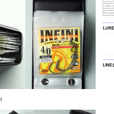
ジギン
デュエ
LUR
LIN
別