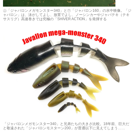
㊤「ジャバロンメガモンスター340」と㊦「ジャバロン160」の水中映像。「ジ
ャバロン」は、泳がしてよし、放置でよし、ノーシンカーやジャバテキ（テキ
サスリグ）高速巻きでは究極の「SHIVER ACTION」を発揮する
「ジャバロンメガモンスター340」と兄弟たちの大きさ比較。18年前、巨大だ
と敬遠された「ジャバロンモスターン200」が普通以下に見えてしまう……