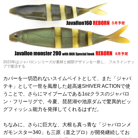
2023年はジャバロンシリーズが素材と細部デザインを一新し、 フルラインナッ
プで復活する
カバーを一切恐れないスイムベイトとして、また「ジャバ
テキ」として一世を風靡した超高速SHIVER ACTIONで使
うことで、さらにマイブームである1ozクラスのジャバロ
ン・フリーリグで、今夏、琵琶湖や池原ダムで驚異的ビッ
グフィッシュ能力を発揮してくれるはずだ。
ちなみに、さらに巨大な、大根も真っ青な「ジャバロンメ
ガモンスター340」も三原（直之プロ）が開発継続してお