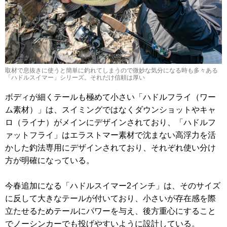
取材で息抜きに使うと簡単に釣れてしまうので微妙な気分になる時も多々ある
「ハドルスイマー」シリーズ。それだけ信頼は厚い
ボディが細くテールも極めて小さい「ハドルフライ（ワー
ム素材）」は、スイミングではなくダウンショットやキャ
ロ（ライナ）がメインにデザインされており、「ハドルフ
ァットフライ」はエラストマー素材で沈まない高浮力を活
かした釣法専用にデザインされており、それぞれ使い分け
方が明確になっている。
今春追加になる「ハドルスイマー2インチ」は、そのサイズ
に反して大きなテールが付いており、小さいが存在感を際
立たせるためテールにパワーを与え、後方重心にすること
でノーシンカーでも投げやすいように設計している。