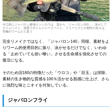
今江的にジャバロン最強ケンシロウは、昔から「ジャバロン160」。泳がして
スイムベイト、放置でボトムジャークベイト、フリーリグとの相性の良さは、
究極のワームだと思う
完全リメイクではなく、「ジャバロン140」同様、素材をよ
りワーム的使用目的に振り、泳がせるだけでなく、いわゆ
る「止めていても拾い喰い」させる生命感を強化させての
復活になる。
そのため旧160の特徴だった「ウロコ」や「目玉」は排除、
素材の生き物的な質感を100％活かせる肌感に仕上げ、さら
に強烈な味とニオイを付加している。
ジャバロンフライ