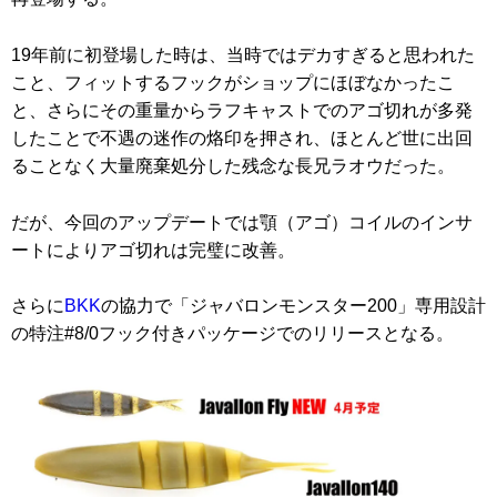
19年前に初登場した時は、当時ではデカすぎると思われた
こと、フィットするフックがショップにほぼなかったこ
と、さらにその重量からラフキャストでのアゴ切れが多発
したことで不遇の迷作の烙印を押され、ほとんど世に出回
ることなく大量廃棄処分した残念な長兄ラオウだった。
だが、今回のアップデートでは顎（アゴ）コイルのインサ
ートによりアゴ切れは完璧に改善。
さらに
BKK
の協力で「ジャバロンモンスター200」専用設計
の特注#8/0フック付きパッケージでのリリースとなる。