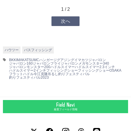
1 / 2
次へ
ハウツー
バスフィッシング
BKK
IMAKATSU
MCハンガージグ
アジング
イマカツ
ジャバロン
ジャバロン160
ジャバロンフライ
ジャバロンメガモンスター340
ジャバロンモンスター200
ハドルスイマー
ハドルスイマー2.3インチ
ハドルスイマー2インチ
フィッシングショー
フィッシングショーOSAKA
フラットハドル
今江克隆
吊るし
釣りフェスティバル
釣りフェスティバル2023
厳選フィールド情報