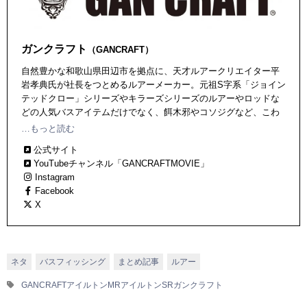
ガンクラフト
（GANCRAFT）
自然豊かな和歌山県田辺市を拠点に、天才ルアークリエイター平
岩孝典氏が社長をつとめるルアーメーカー。元祖S字系「ジョイン
テッドクロー」シリーズやキラーズシリーズのルアーやロッドな
どの人気バスアイテムだけでなく、餌木邪やコソジグなど、こわ
だりのソルトウォーターアイテムを続々と輩出中。
…もっと読む
公式サイト
YouTubeチャンネル「GANCRAFTMOVIE」
Instagram
Facebook
X
ネタ
バスフィッシング
まとめ記事
ルアー
GANCRAFT
アイルトンMR
アイルトンSR
ガンクラフト