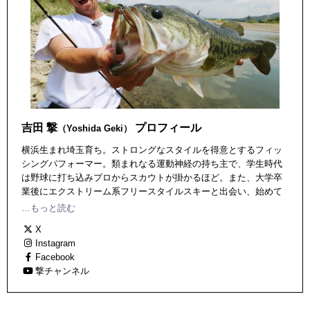
吉田 撃
プロフィール
（Yoshida Geki）
横浜生まれ埼玉育ち。ストロングなスタイルを得意とするフィッ
シングパフォーマー。類まれなる運動神経の持ち主で、学生時代
は野球に打ち込みプロからスカウトが掛かるほど。また、大学卒
業後にエクストリーム系フリースタイルスキーと出会い、始めて
１年目にして日本最大級のビッグエアーコンテストのアマチュア
…もっと読む
の部で優勝するという異色の経歴の持ち主。1982年生まれ。
X
Instagram
Facebook
撃チャンネル