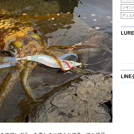
ジギン
デュエ
LUR
LIN