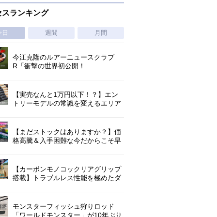
セスランキング
今日
週間
月間
今江克隆のルアーニュースクラブ
R「衝撃の世界初公開！
『AbuGarcia ZENON CX』」 第
1296回
【実売なんと1万円以下！？】エン
トリーモデルの常識を変えるエリア
トラウトの超進化系ロッド「26トラ
ウトライズ」登場！
【まだストックはありますか？】価
格高騰＆入手困難な今だからこそ早
めの補充を/ TGポテンシャル
【カーボンモノコックリアグリップ
搭載】トラブルレス性能を極めたダ
イワ独自のインターラインロッド
「26エメラルダス MX IL」登場！
モンスターフィッシュ狩りロッド
「ワールドモンスター」が10年ぶり