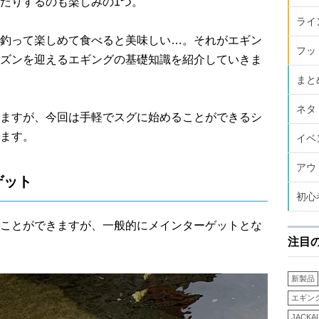
だりするのも楽しみの1つ。
ライ
釣って楽しめて食べると美味しい…。それがエギン
フッ
ズンを迎えるエギングの基礎知識を紹介していきま
まと
ネタ
ますが、今回は手軽でスグに始めることができるシ
ます。
イベ
アウ
ゲット
初心
ことができますが、一般的にメインターゲットとな
注目
新製品
エギン
JACKA