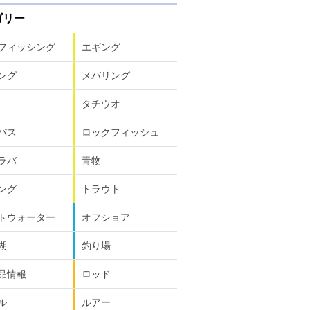
ゴリー
フィッシング
エギング
ング
メバリング
タチウオ
バス
ロックフィッシュ
ラバ
青物
ング
トラウト
トウォーター
オフショア
湖
釣り場
品情報
ロッド
ル
ルアー