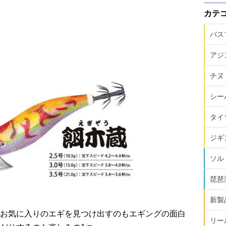
カテ
バス
アジ
チヌ
シー
タイ
ジギ
ソル
琵琶
新製
お気に入りのエギを見つけ出すのもエギングの面白
リー