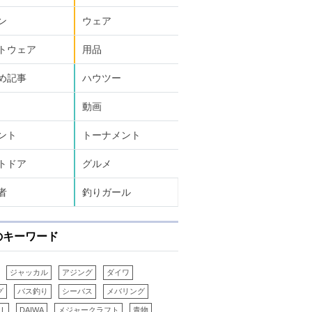
ン
ウェア
トウェア
用品
め記事
ハウツー
動画
ント
トーナメント
トドア
グルメ
者
釣りガール
のキーワード
ジャッカル
アジング
ダイワ
グ
バス釣り
シーバス
メバリング
LL
DAIWA
メジャークラフト
青物