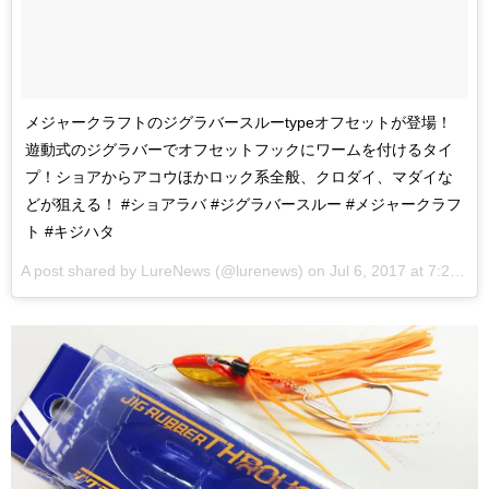
メジャークラフトのジグラバースルーtypeオフセットが登場！
遊動式のジグラバーでオフセットフックにワームを付けるタイ
プ！ショアからアコウほかロック系全般、クロダイ、マダイな
どが狙える！ #ショアラバ #ジグラバースルー #メジャークラフ
ト #キジハタ
A post shared by
LureNews
(@lurenews) on
Jul 6, 2017 at 7:23pm PDT