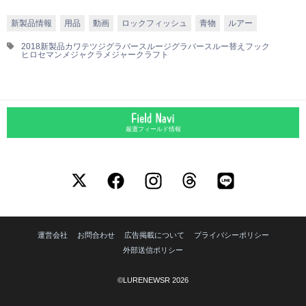
新製品情報
用品
動画
ロックフィッシュ
青物
ルアー
2018新製品
カワテツ
ジグラバースルー
ジグラバースルー替えフック
ヒロセマン
メジャクラ
メジャークラフト
厳選フィールド情報
運営会社
お問合わせ
広告掲載について
プライバシーポリシー
外部送信ポリシー
©LURENEWSR 2026