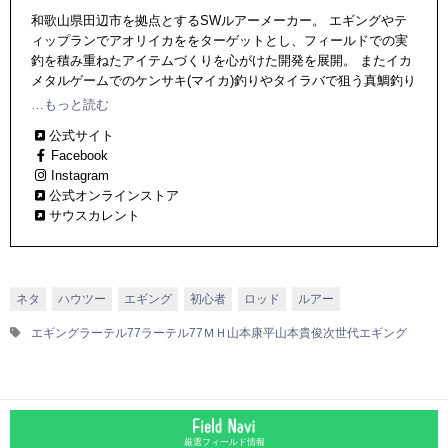
和歌山県田辺市を拠点とするSWルアーメーカー。 エギングやテ
ィップランでアオリイカををターゲットとし、フィールドでの実
釣を積み重ねたアイテムづくりを心がけた開発を展開。 またイカ
メタルゲームでのケンサキ(マイカ)釣りやタイラバで狙う真鯛釣り
に関するアイテムなども輩出中！
…もっと読む
公式サイト
Facebook
Instagram
公式オンラインストア
サウスカレント
ネタ
ハウツー
エギング
初心者
ロッド
ルアー
エギング
ラーテル77
ラーテル77ＭＨ
山本康平
山本貴俊
次世代エギング
厳選フィールド情報