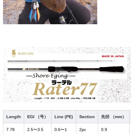
Length
EGI （号）
Line (PE)
Section
先径 （mm）
7.7ft
2.5〜3.5
0.6〜1
2pc
0.9