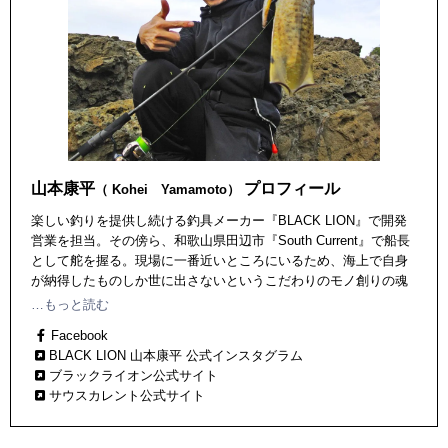
山本康平
プロフィール
（ Kohei Yamamoto）
楽しい釣りを提供し続ける釣具メーカー『BLACK LION』で開発
営業を担当。その傍ら、和歌山県田辺市『South Current』で船長
として舵を握る。現場に一番近いところにいるため、海上で自身
が納得したものしか世に出さないというこだわりのモノ創りの魂
を発揮する。平成2年12月生まれ。高知県宿毛市出身、和歌山県田
…もっと読む
辺市在住。JLA (ジャパンルアーアングラーズ) 所属。
Facebook
BLACK LION 山本康平 公式インスタグラム
ブラックライオン公式サイト
サウスカレント公式サイト