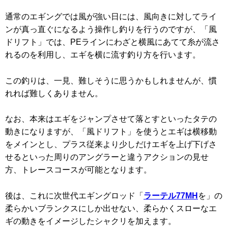
通常のエギングでは風が強い日には、風向きに対してライ
ンが真っ直ぐになるよう操作し釣りを行うのですが、「風
ドリフト」では、PEラインにわざと横風にあてて糸が流さ
れるのを利用し、エギを横に流す釣り方を行います。
この釣りは、一見、難しそうに思うかもしれませんが、慣
れれば難しくありません。
なお、本来はエギをジャンプさせて落とすといったタテの
動きになりますが、「風ドリフト」を使うとエギは横移動
をメインとし、プラス従来より少しだけエギを上げ下げさ
せるといった周りのアングラーと違うアクションの見せ
方、トレースコースが可能となります。
後は、これに次世代エギングロッド「
ラーテル77MH
を」の
柔らかいブランクスにしか出せない、柔らかくスローなエ
ギの動きをイメージしたシャクリを加えます。