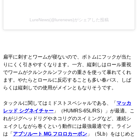
LureNews(@lurenews)がシェアした投稿
扁平に刺すとワームが寝ないので、ボトムにフックが当た
りにくく引きやすくなります。一方、縦刺しはロール重視
でワームがクルンクルンフックの重さを使って暴れてくれ
ます。やたらとロールに反応することも多い春バス、しば
らくは縦刺しでの使用がメインともなりそうです。
タックルに関してはミドストスペシャルである、「
マッカ
レッド シグネイチャー
」（HUMRS-65L/RS）」が最適。こ
れがジグヘッドリグやネコリグのスイミングなど、連続シ
ェイクしながら巻くという動作には最強最適です。ライン
は「
アブソルート MG フロロカーボン
」（5Lb）をはじめと