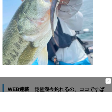
×
WEB連載 琵琶湖今釣れるの、ココですば
い！！たまらんばいスポット大捜査は隔週 木
曜日 配信！