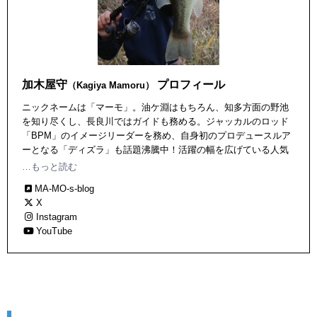
加木屋守
プロフィール
（Kagiya Mamoru）
ニックネームは「マーモ」。油ケ淵はもちろん、知多方面の野池
を知り尽くし、長良川ではガイドも務める。ジャッカルのロッド
「BPM」のイメージリーダーを務め、自身初のプロデュースルア
ーとなる「ディズラ」も話題沸騰中！活躍の幅を広げている人気
アングラー。1992年11月生まれ。
…もっと読む
MA-MO-s-blog
X
Instagram
YouTube