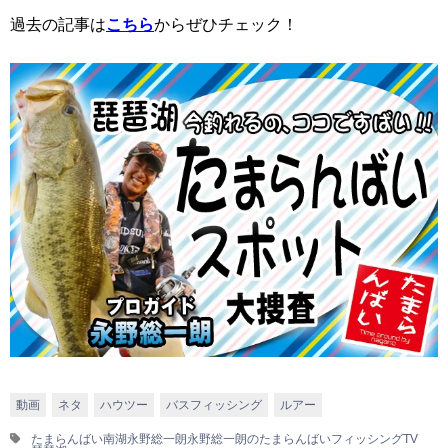
過去の記事は
こちら
からぜひチェック！
動画
ネタ
ハウツー
バスフィッシング
ルアー
たまらんばい
南湖
永野総一朗
永野総一朗のたまらんばいフィッシングTV