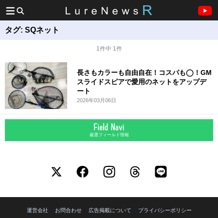
タグ:
SQネット
1件中 1件
長さもカラーも自由自在！コスパも◯！GM
スライドスピアで愛用のネットをアップデ
ート
2026年03月06日
厳選フィールド情報
運営会社
お問合わせ
広告掲載について
プライバシーポリシー