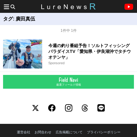
タグ:
廣田真伍
1件中 1件
今週の釣り番組予告！ソルトフィッシング
パラダイスTV「愛知県・伊良湖沖でタチウ
オテンヤ」
Sponsored
厳選フィールド情報
運営会社
お問合わせ
広告掲載について
プライバシーポリシー