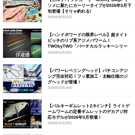
ソメに新たにカーリータイプが2026年3月下
旬登場【そりゃ釣れる!
2026年04月01日
【ハンドポワードの限界レベル】超タイト
ピッチのリブ系アジメバワーム！
TWObyTWO「バーチカルラッキーシリー
ズ」の
2026年03月25日
【パワーレベリングヘッド】バチコンアジ
ング完全対応！フッ素加工・太軸仕様のジ
グヘッドが登場！
2026年03月18日
【バルキーギムレット2.9インチ】ライトゲ
ームワームの定番ギムレットのデカアジ対
応モデルが2026年3月登場！
2026年02月28日