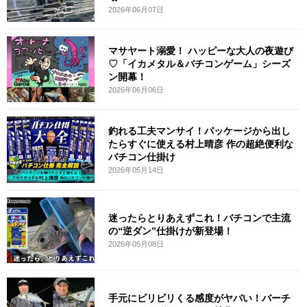
2026年06月07日
マサヤート溺愛！ ハッピーな大人の夜遊び
♡「イカメタル＆バチコンゲーム」シーズ
ン開幕！
2026年06月06日
釣れる工夫マンサイ！パッケージから出し
たらすぐに使える村上晴彦 作の超絶便利な
バチコン仕掛け
2026年05月14日
迷ったらとりあえずこれ！バチコンで主流
の“逆ダン”仕掛けが新登場！
2026年05月08日
手元にビリビリくる感度がヤバい！バーチ