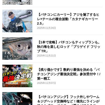
【バチコンにカーリー】アジを魅了するヒ
レ×テールの複合波動「カタナギカーリー
2.5」
2025年11月24日
【1本で攻略】バチコンもティップランも。
秋の海を楽しむロッド「ブリゲイド フリッ
プ TR」
2025年11月21日
【残り僅かです】数釣り最強を決める「バ
チコンアジング最強決定戦」参加受付中！/
第一精工
2025年11月07日
【バチコンアジング】フック外しやワーム
＆ジグヘッド交換時など！穂先にラインが