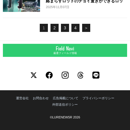
絡まらずロッドのチョイ置きができるロッ
ド
2025年11月07日
1
2
3
4
＞
厳選フィールド情報
運営会社
お問合わせ
広告掲載について
プライバシーポリシー
外部送信ポリシー
©LURENEWSR 2026