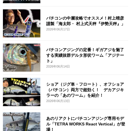
バチコンの中層攻略でオススメ！村上晴彦
謹製「海太郎・ 村上式天秤『伊勢天秤』」
2026年06月17日
バチコンアジングの定番！ギガアジを魅了
する実績抜群デルタ形状ワーム「アジテー
ト」
2026年06月14日
ショア（ジグ単・フロート）、オフショア
（バチコン）両方で超効く！ デカアジキ
ラーの「あのワーム」を紹介！
2026年06月13日
あのリアクトにバチコンアジング専用モデ
ル「TETRA WORKS React Vertical」が登
場！