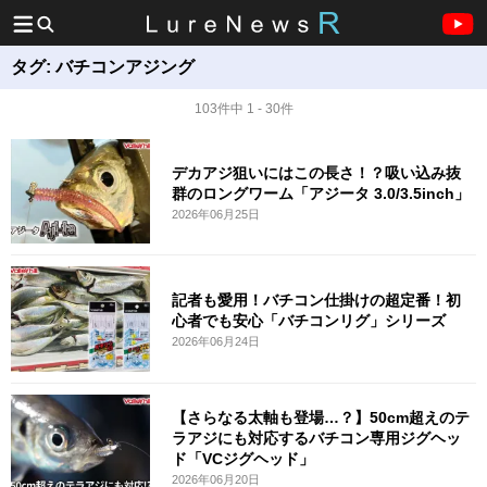
タグ:
バチコンアジング
103件中 1 - 30件
デカアジ狙いにはこの長さ！？吸い込み抜
群のロングワーム「アジータ 3.0/3.5inch」
2026年06月25日
記者も愛用！バチコン仕掛けの超定番！初
心者でも安心「バチコンリグ」シリーズ
2026年06月24日
【さらなる太軸も登場…？】50cm超えのテ
ラアジにも対応するバチコン専用ジグヘッ
ド「VCジグヘッド」
2026年06月20日