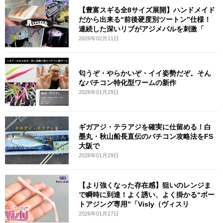
【豊富スギる全8サイズ展開】ハンドメイド
だから出来る“前後硬度別ツートン”仕様！
連続した深いリブがアジメバルを刺激「
2026年02月11日
匂うぞ・やらかいぞ・イイ姿勢だぞ。そん
なバチコン特化型ワームの新作
2026年01月29日
ギガアジ・テラアジを確実に仕留める！白
墨丸・秋山船長直伝のバチコン攻略法をFS
大阪で
2026年01月29日
【より強くなった存在感】狙いのレンジま
で瞬時に到達！よく誘い、よく掛かる“ボー
トアジング専用”「Visly（ヴィスリ
2026年01月27日