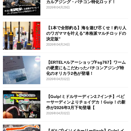
カルアジング・バチコン特化ロッド！
2026年04月29日
【1本で全部釣る】海を遊び尽くせ！釣り人
のワガママを叶える”本格派マルチロッドの
決定版”
2026年04月24日
【ERTEL×ルアーショップFsg767】ワーム
の硬度にもこだわったバチコンアジング特
化のオリカラ2色が登場！
2026年04月02日
【Gulp!ミドルサーディン2.7インチ】ベビ
ーサーディンよりチョイデカ！Guip！の新
作が2026年3月下旬登場【
2026年04月02日
【ガルプ!イソメカーリー4inch】Gulp! イ