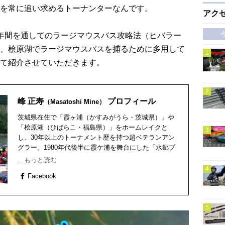
を常に追い求めるトーナンターなんです。
アク
年間を通してのラージマウスバス攻略法（ヒバラー
、桧原湖でラージマウスバスを捕るために多用して
て紹介させていただきます。
峰 正寿
プロフィール
（Masatoshi Mine）
茨城県在住で「霞ヶ浦（かすみがうら・茨城県）」や
「桧原湖（ひばらこ・福島県）」をホームレイクと
し、30年以上のトーナメント歴を持つ超ベテランアン
グラー。1980年代後半に霞ケ浦を舞台にした「水郷プ
ロトーナメント」に出場以来、JBプロとして約30年間
…もっと読む
以上、トーナメンターとして活躍！今なお現役トーナ
Facebook
メンターとして活動中。 また「NBCチャプター霞ヶ浦
副会長」や「NPO法人水辺基盤協会 小貝川下流責任
者」「ボートラッピング」「ロッドメイキング」な
ど、色んな肩書きも併せ持ち、マルチな活動を行って
いる。