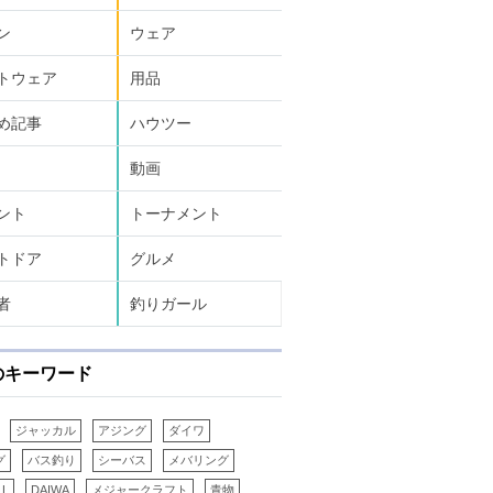
ン
ウェア
トウェア
用品
め記事
ハウツー
動画
ント
トーナメント
トドア
グルメ
者
釣りガール
のキーワード
ジャッカル
アジング
ダイワ
グ
バス釣り
シーバス
メバリング
LL
DAIWA
メジャークラフト
青物