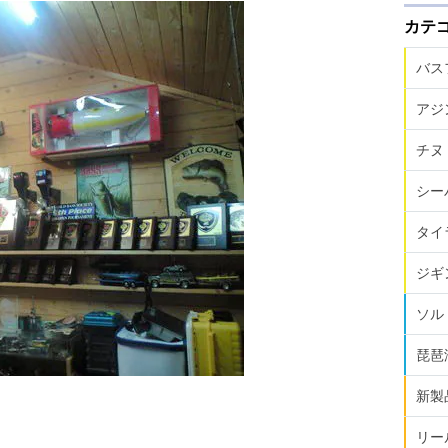
カテ
バス
アジ
チヌ
シー
タイ
ジギ
ソル
琵琶
新製
リー