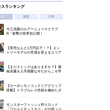
セスランキング
今日
週間
月間
今江克隆のルアーニュースクラブ
R「衝撃の世界初公開！
『AbuGarcia ZENON CX』」 第
1296回
【実売なんと1万円以下！？】エン
トリーモデルの常識を変えるエリア
トラウトの超進化系ロッド「26トラ
ウトライズ」登場！
【まだストックはありますか？】価
格高騰＆入手困難な今だからこそ早
めの補充を/ TGポテンシャル
【カーボンモノコックリアグリップ
搭載】トラブルレス性能を極めたダ
イワ独自のインターラインロッド
「26エメラルダス MX IL」登場！
モンスターフィッシュ狩りロッド
「ワールドモンスター」が10年ぶり