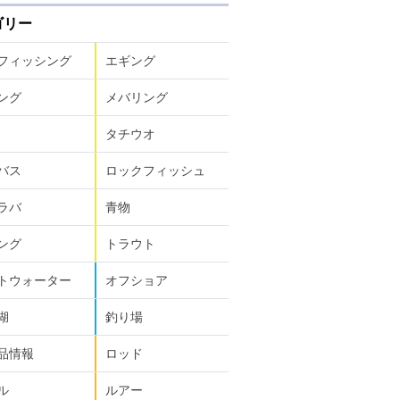
ゴリー
フィッシング
エギング
ング
メバリング
タチウオ
バス
ロックフィッシュ
ラバ
青物
ング
トラウト
トウォーター
オフショア
湖
釣り場
品情報
ロッド
ル
ルアー