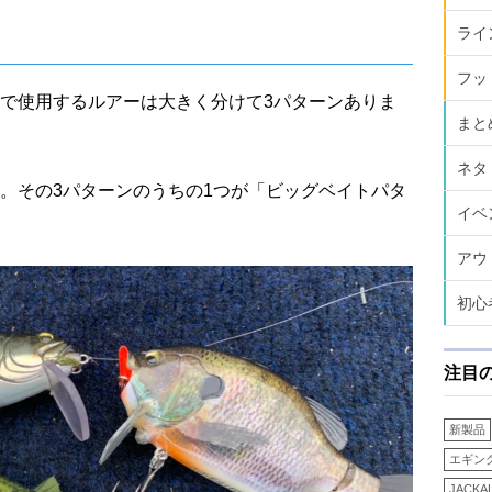
ライ
フッ
で使用するルアーは大きく分けて3パターンありま
まと
ネタ
。その3パターンのうちの1つが「ビッグベイトパタ
イベ
アウ
初心
注目
新製品
エギン
JACKA