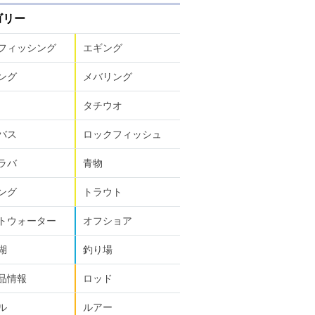
ゴリー
フィッシング
エギング
ング
メバリング
タチウオ
バス
ロックフィッシュ
ラバ
青物
ング
トラウト
トウォーター
オフショア
湖
釣り場
品情報
ロッド
ル
ルアー