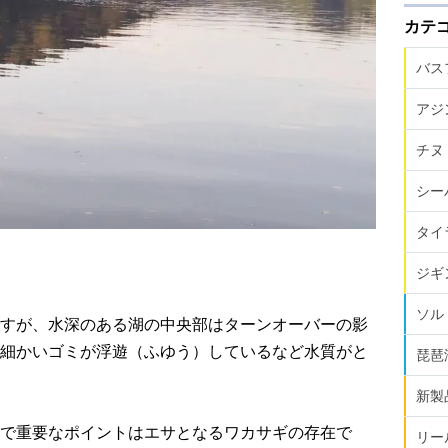
カテ
バス
アジ
チヌ
シー
タイ
ジギ
ソル
すが、水深のある湖の中央部はターンオーバーの影
細かいゴミが浮遊（ふゆう）しているなど水質がと
琵琶
新製
で重要なポイントはエサとなるワカサギの存在で
リー