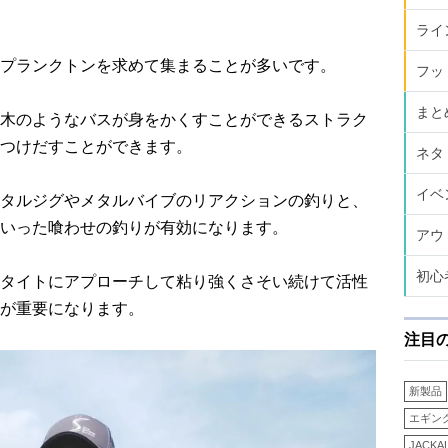
ライ
プランクトンを求めて集まることが多いです。
フッ
まと
木のようなバスが身をかくすことができるストラク
つけだすことができます。
ネタ
イベ
タルジグやメタルバイブのリアクションの釣りと、
いった喰わせの釣りが有効になります。
アウ
初心
タイトにアプローチして粘り強くさそい続けて活性
が重要になります。
注目
新製品
エギン
JACKA