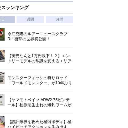
セスランキング
今日
週間
月間
今江克隆のルアーニュースクラブ
R「衝撃の世界初公開！
『AbuGarcia ZENON CX』」 第
1296回
【実売なんと1万円以下！？】エン
トリーモデルの常識を変えるエリア
トラウトの超進化系ロッド「26トラ
ウトライズ」登場！
モンスターフィッシュ狩りロッド
「ワールドモンスター」が10年ぶり
にリニューアル登場!3－5ピースの全
5機種!
【ヤマモトベイツ ARW2.75ピンテ
ール】桧原湖生まれの爆釣ワームが
ゲーリーマテリアルでリニューア
ル！
【設計限界を攻めた極薄ボディ】極
ハイピッチアクションを生み出す