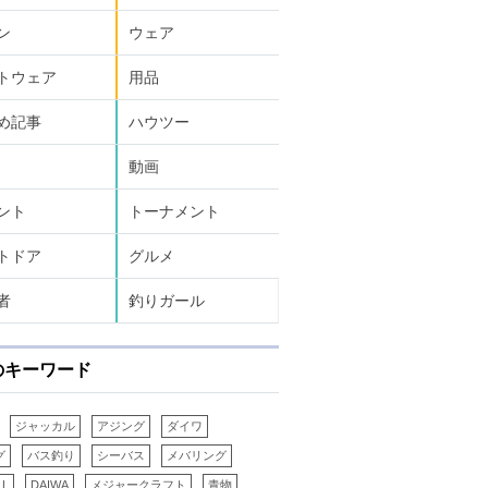
ン
ウェア
トウェア
用品
め記事
ハウツー
動画
ント
トーナメント
トドア
グルメ
者
釣りガール
のキーワード
ジャッカル
アジング
ダイワ
グ
バス釣り
シーバス
メバリング
LL
DAIWA
メジャークラフト
青物