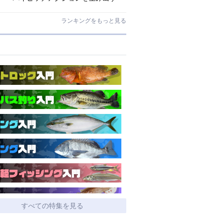
O.S.P史上最小ミノー「ラクシュミ
55SP」｜開発スタッフが明かす全貌
ランキングをもっと見る
すべての特集を見る