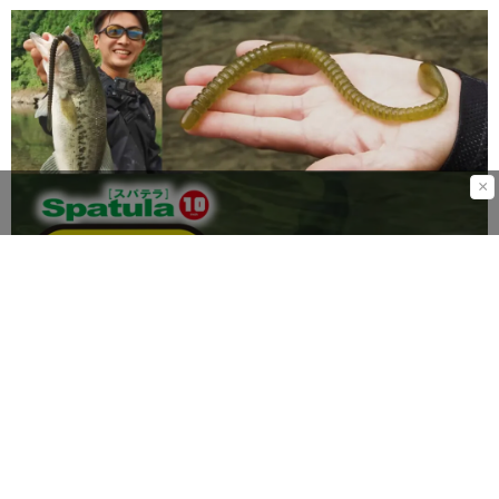
×
新製品情報
動画
ネタ
ハウツー
バスフィッシング
リール
初心者
ISSEI
イッセイ
サイトフィッシング
スパテラ10インチ生物比重
バス釣り
一誠
生物比重
見えバス
赤松健