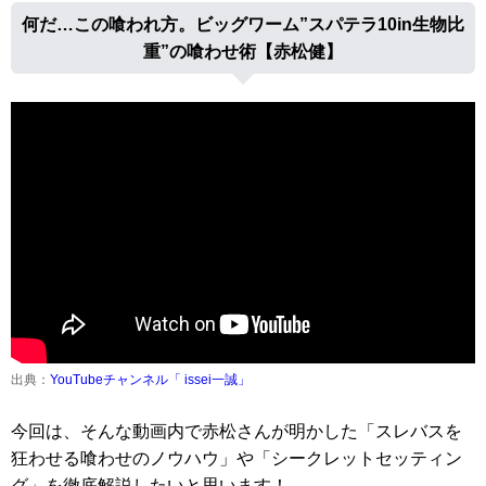
何だ…この喰われ方。ビッグワーム”スパテラ10in生物比
重”の喰わせ術【赤松健】
出典：
YouTubeチャンネル「 issei一誠」
今回は、そんな動画内で赤松さんが明かした「スレバスを
狂わせる喰わせのノウハウ」や「シークレットセッティン
グ」を徹底解説したいと思います！