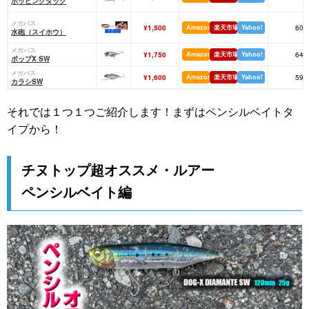
ポッピングダック
メガバス
¥1,500
Amazon
楽天市場
Yahoo!
60
水砲（スイホウ）
メガバス
¥1,750
Amazon
楽天市場
Yahoo!
64
ポップX SW
メガバス
¥1,600
Amazon
楽天市場
Yahoo!
59
カラシSW
それでは１つ１つご紹介します！まずはペンシルベイトタ
イプから！
チヌトップ超オススメ・ルアー
ペンシルベイト編