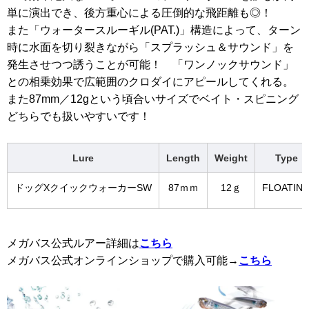
単に演出でき、後方重心による圧倒的な飛距離も◎！
また「ウォータースルーギル(PAT.)」構造によって、ターン
時に水面を切り裂きながら「スプラッシュ＆サウンド」を
発生させつつ誘うことが可能！ 「ワンノックサウンド」
との相乗効果で広範囲のクロダイにアピールしてくれる。
また87mm／12gという頃合いサイズでベイト・スピニング
どちらでも扱いやすいです！
Lure
Length
Weight
Type
ドッグXクイックウォーカーSW
87ｍｍ
12ｇ
FLOATIN
メガバス公式ルアー詳細は
こちら
メガバス公式オンラインショップで購入可能→
こちら