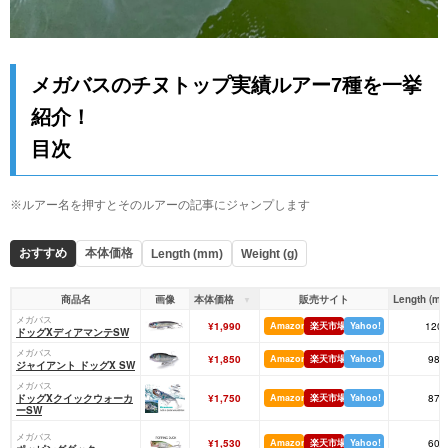
メガバスのチヌトップ実績ルアー7種を一挙
紹介！
目次
※ルアー名を押すとそのルアーの記事にジャンプします
おすすめ
本体価格
Length (mm)
Weight (g)
商品名
画像
本体価格
販売サイト
Length (mm
メガバス
¥1,990
Amazon
楽天市場
Yahoo!
120
ドッグXディアマンテSW
メガバス
¥1,850
Amazon
楽天市場
Yahoo!
98
ジャイアント ドッグX SW
メガバス
ドッグXクイックウォーカ
¥1,750
Amazon
楽天市場
Yahoo!
87
ーSW
メガバス
¥1,530
Amazon
楽天市場
Yahoo!
60