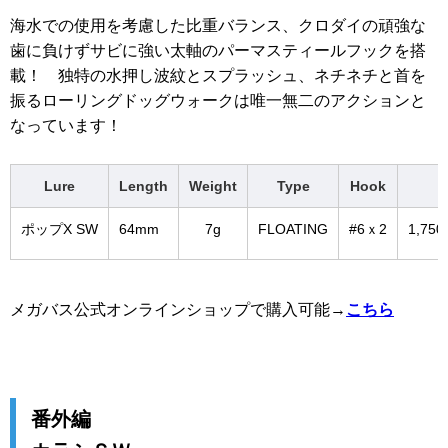
海水での使用を考慮した比重バランス、クロダイの頑強な
歯に負けずサビに強い太軸のパーマスティールフックを搭
載！ 独特の水押し波紋とスプラッシュ、ネチネチと首を
振るローリングドッグウォークは唯一無二のアクションと
なっています！
Lure
Length
Weight
Type
Hook
ポップX SW
64mm
7g
FLOATING
#6ｘ2
1,75
メガバス公式オンラインショップで購入可能→
こちら
番外編