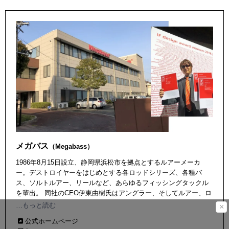
メガバス
（Megabass）
1986年8月15日設立、静岡県浜松市を拠点とするルアーメーカ
ー。デストロイヤーをはじめとする各ロッドシリーズ、各種バ
ス、ソルトルアー、リールなど、あらゆるフィッシングタックル
を輩出。 同社のCEO伊東由樹氏はアングラー、そしてルアー、ロ
ッドデザイナーとしても有名で、同氏の手掛けるタックル＆ルア
…もっと読む
×
ーは実釣力の高さに加え、優れた機能美、造形美を放ち、国内外
公式ホームページ
で高い評価を受けている。