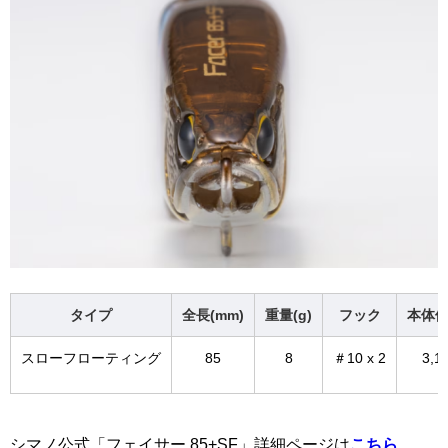
タイプ
全長(mm)
重量(g)
フック
本体価
スローフローティング
85
8
＃10 x 2
3,1
シマノ公式「フェイサー 85+SF」詳細ページは
こちら