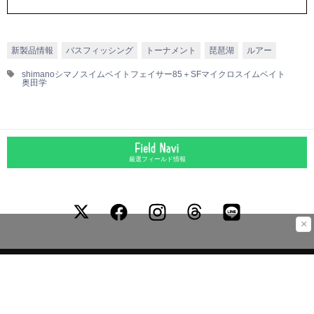
新製品情報
バスフィッシング
トーナメント
琵琶湖
ルアー
shimano
シマノ
スイムベイト
フェイサー85＋SF
マイクロスイムベイト
奥田学
厳選フィールド情報
×
運営会社
お問合わせ
広告掲載について
プライバシーポリシー
外部送信ポリシー
©LURENEWSR 2026