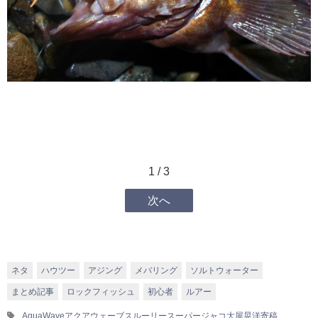
1 / 3
次へ
ネタ
ハウツー
アジング
メバリング
ソルトウォーター
まとめ記事
ロックフィッシュ
初心者
ルアー
AquaWave
アクアウェーブ
スルーリー
スーパージャコ
大屋晃洋
寄稿