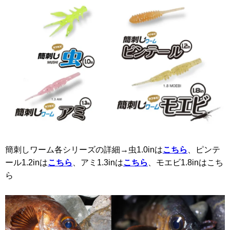
簡刺しワーム各シリーズの詳細→虫1.0inは
こちら
、ピンテ
ール1.2inは
こちら
、アミ1.3inは
こちら
、モエビ1.8inはこち
ら