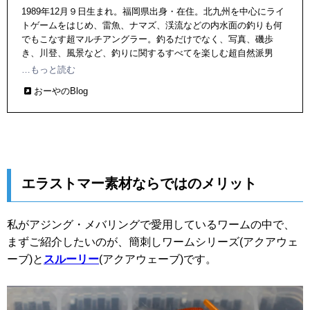
1989年12月９日生まれ。福岡県出身・在住。北九州を中心にライ
トゲームをはじめ、雷魚、ナマズ、渓流などの内水面の釣りも何
でもこなす超マルチアングラー。釣るだけでなく、写真、磯歩
き、川登、風景など、釣りに関するすべてを楽しむ超自然派男
子。中でも離島巡りは大好物。趣味はカメラやルアー作り（バス
…もっと読む
用プラグや渓流用の小型ミノーなど）
おーやのBlog
エラストマー素材ならではのメリット
私がアジング・メバリングで愛用しているワームの中で、
まずご紹介したいのが、簡刺しワームシリーズ(アクアウェ
ーブ)と
スルーリー
(アクアウェーブ)です。