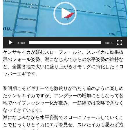
レ
ー
ヤ
ー
00:00
00:05
ケンサキイカが好むスローフォールと、スレイカに効果抜
群のフォール姿勢、潮になじんでからの水平姿勢の維持な
ど、全国各地で大いに盛り上がるオモリグに特化したドロ
ッパーエギです。
黎明期こそビギナーでも数釣りが当たり前のように楽しめ
たケンサキイカですが、アングラーの増加にともなって各
地でハイプレッシャー化が進み、一筋縄では攻略できなく
なってきています。
潮になじみながら水平姿勢でスローにフォールしていくこ
とでじっくりとイカにエギを見せ、スレたイカも思わず抱