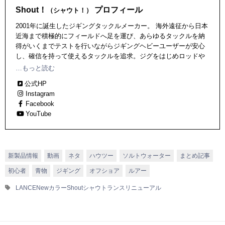
Shout！
プロフィール
（シャウト！）
2001年に誕生したジギングタックルメーカー。 海外遠征から日本
近海まで積極的にフィールドへ足を運び、あらゆるタックルを納
得がいくまでテストを行いながらジギングヘビーユーザーが安心
し、確信を持って使えるタックルを追求。ジグをはじめロッドや
アシストフックなど、ジギングに関わるこだわりのアイテムを輩
…もっと読む
出中。
公式HP
Instagram
Facebook
YouTube
新製品情報
動画
ネタ
ハウツー
ソルトウォーター
まとめ記事
初心者
青物
ジギング
オフショア
ルアー
LANCE
Newカラー
Shout
シャウト
ランス
リニューアル