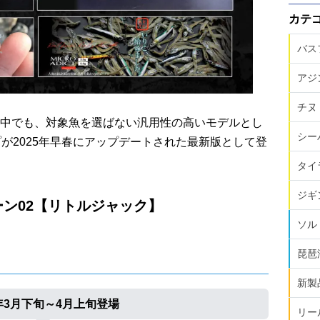
カテ
バス
アジ
チヌ
中でも、対象魚を選ばない汎用性の高いモデルとし
シー
が2025年早春にアップデートされた最新版として登
タイ
ジギ
ン02【リトルジャック】
ソル
琵琶
新製
5年3月下旬～4月上旬登場
リー