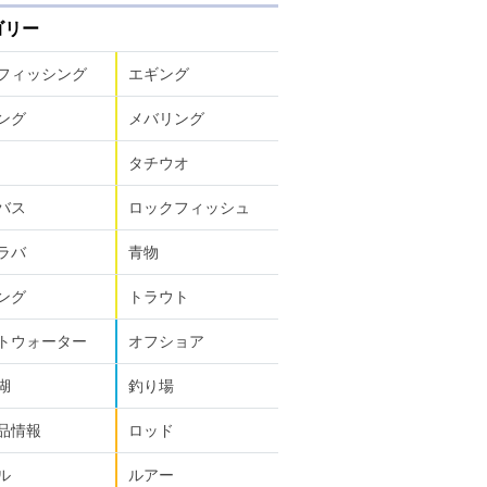
ゴリー
フィッシング
エギング
ング
メバリング
タチウオ
バス
ロックフィッシュ
ラバ
青物
ング
トラウト
トウォーター
オフショア
湖
釣り場
品情報
ロッド
ル
ルアー