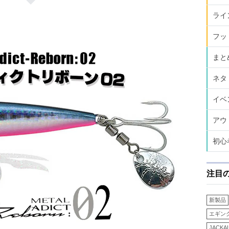
ライ
フッ
まと
ネタ
イベ
アウ
初心
注目
新製品
エギン
JACKA