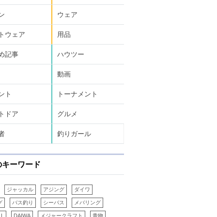
ン
ウェア
トウェア
用品
め記事
ハウツー
動画
ント
トーナメント
トドア
グルメ
者
釣りガール
のキーワード
ジャッカル
アジング
ダイワ
グ
バス釣り
シーバス
メバリング
LL
DAIWA
メジャークラフト
青物