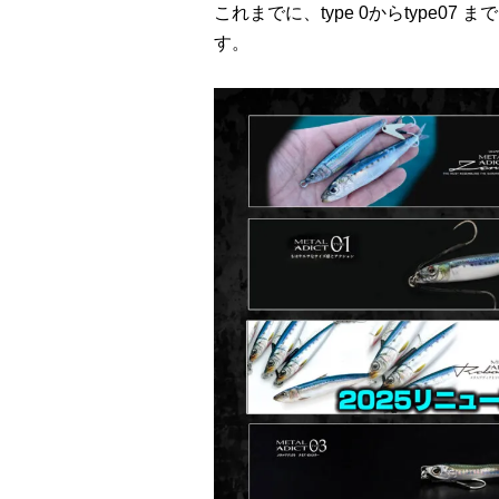
これまでに、type 0からtype0
す。