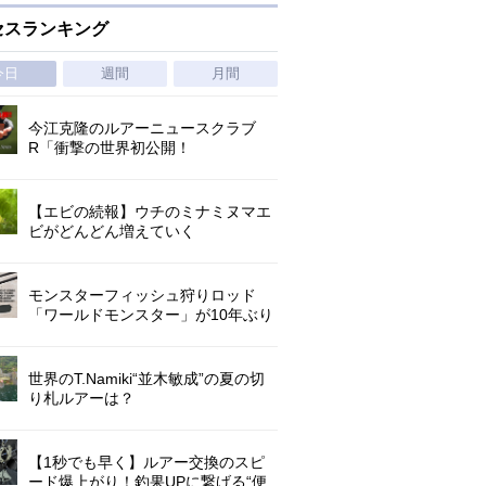
セスランキング
今日
週間
月間
今江克隆のルアーニュースクラブ
R「衝撃の世界初公開！
『AbuGarcia ZENON CX』」 第
1296回
【エビの続報】ウチのミナミヌマエ
ビがどんどん増えていく
モンスターフィッシュ狩りロッド
「ワールドモンスター」が10年ぶり
にリニューアル登場!3－5ピースの全
5機種!
世界のT.Namiki“並木敏成”の夏の切
り札ルアーは？
【1秒でも早く】ルアー交換のスピ
ード爆上がり！釣果UPに繋げる“便