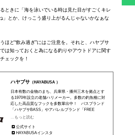
るときに「海を泳いでいる時は見た目がすごくキレ
よね」とか、けっこう盛り上がるんじゃないかなぁな
うほど“飲み過ぎ”にはご注意を。それと、ハヤブサ
では知っておくと為になる釣りやアウトドアに関す
チェックを！
ハヤブサ
（HAYABUSA ）
日本有数の金物のまち、兵庫県・播州三木を拠点とす
る1970年設立の老舗ハリメーカー。多数の釣魚種に対
応した高品質なフックを多数輩出中！ バスブランド
「ハヤブサBASS」やアパレルブランド「FREE
KNOT（フリーノット）」、トーナメントブランド
…もっと読む
『鬼掛(ONIGAKE)』など多くの人気ブランドを展開
公式サイト
中。
HAYABUSAインスタ