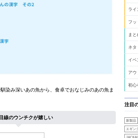
ライ
フッ
まと
ネタ
イベ
アウ
初心
りで馴染み深いあの魚から、食卓でおなじみのあの魚ま
注目
目線のウンチクが嬉しい
新製品
エギン
JACKA