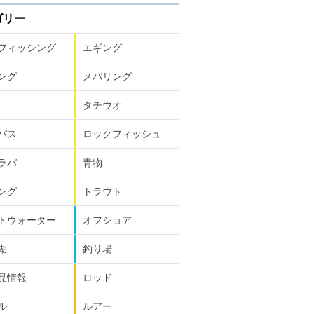
ゴリー
フィッシング
エギング
ング
メバリング
タチウオ
バス
ロックフィッシュ
ラバ
青物
ング
トラウト
トウォーター
オフショア
湖
釣り場
品情報
ロッド
ル
ルアー