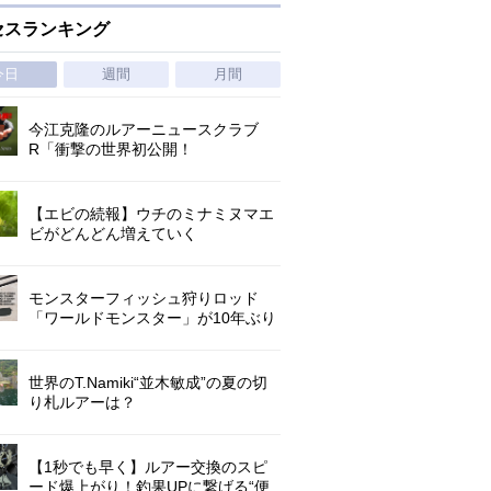
セスランキング
今日
週間
月間
今江克隆のルアーニュースクラブ
R「衝撃の世界初公開！
『AbuGarcia ZENON CX』」 第
1296回
【エビの続報】ウチのミナミヌマエ
ビがどんどん増えていく
モンスターフィッシュ狩りロッド
「ワールドモンスター」が10年ぶり
にリニューアル登場!3－5ピースの全
5機種!
世界のT.Namiki“並木敏成”の夏の切
り札ルアーは？
【1秒でも早く】ルアー交換のスピ
ード爆上がり！釣果UPに繋げる“便