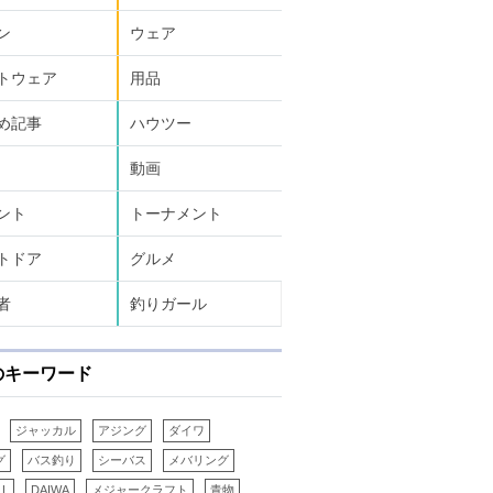
ン
ウェア
トウェア
用品
め記事
ハウツー
動画
ント
トーナメント
トドア
グルメ
者
釣りガール
のキーワード
ジャッカル
アジング
ダイワ
グ
バス釣り
シーバス
メバリング
LL
DAIWA
メジャークラフト
青物