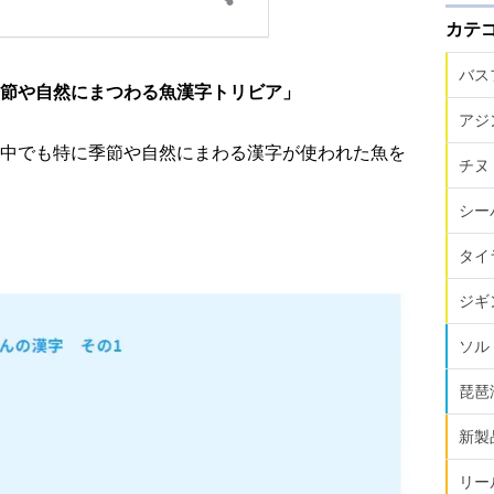
カテ
バス
節や自然にまつわる魚漢字トリビア」
アジ
中でも特に季節や自然にまわる漢字が使われた魚を
チヌ
シー
タイ
ジギ
ソル
琵琶
新製
リー