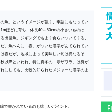
春の魚」というイメージが強く、季語にもなってい
mほどに育ち、体長40～50cmの小さいものは
れる出世魚。ジギングでもよく食らいついてくる、
ーだ。魚へんに「春」がついた漢字があてられてい
旬は春だが、地域によって美味しい旬は異なるそ
は秋以降といわれ、特に真冬の「寒ザワラ」は身が
ずれにしても、比較的知られたメジャーな漢字のよ
線で書かれているのも嬉しいポイント。