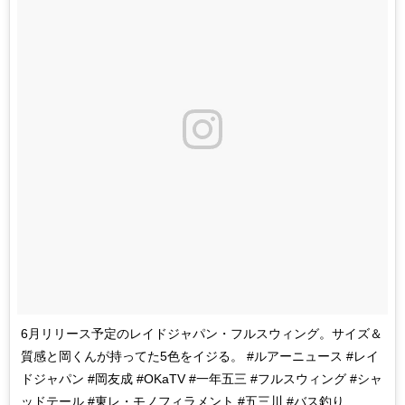
6月リリース予定のレイドジャパン・フルスウィング。サイズ＆
質感と岡くんが持ってた5色をイジる。 #ルアーニュース #レイ
ドジャパン #岡友成 #OKaTV #一年五三 #フルスウィング #シャ
ッドテール #東レ・モノフィラメント #五三川 #バス釣り