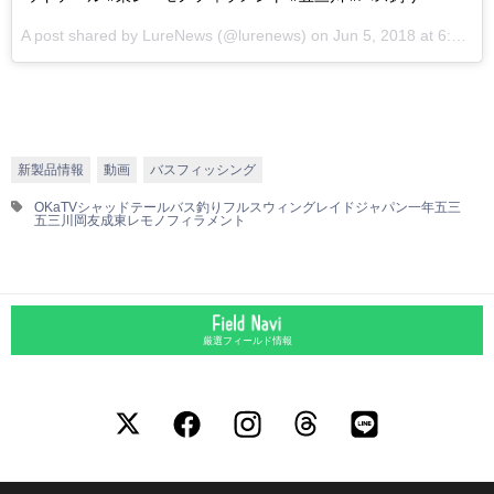
A post shared by
LureNews
(@lurenews) on
Jun 5, 2018 at 6:39am PDT
新製品情報
動画
バスフィッシング
OKaTV
シャッドテール
バス釣り
フルスウィング
レイドジャパン
一年五三
五三川
岡友成
東レモノフィラメント
厳選フィールド情報