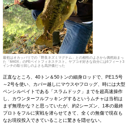
最初はオカッパリでの「野良ネズミマグナム」との相性のよさから偶然始まっ
た「M40X」のPEベイトフィネステスト。ヤブコギ好きな自分には6フィート3
インチの取り回しのよさも高評価だった
正直なところ、40トン＆50トンの細身ロッドで、PE1.5号
～2号を使い、カバー越しにマウスやフロッグ、時には大型
ペンシルベイトである「スラムドック」までを超高速操作
し、カウンターフルフッキングするというムチャは当初は
まず無理かな？と思っていたが、約2シーズン、1本の最終
プロトをフルに実戦を潜らせてきて、全くの無傷で現在も
なお現役投入できていることに驚きを隠せない。