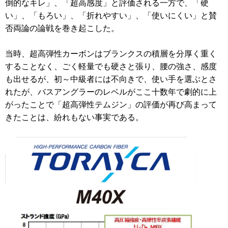
倒的なキレ」、「超高感度」と評価される一方で、「硬
い」、「もろい」、「折れやすい」、「使いにくい」と賛
否両論の論戦を巻き起こした。
当時、超高弾性カーボンはブランクスの積層を分厚く重く
することなく、ごく軽量でも硬さと張り、腰の強さ、感度
も出せるが、初～中級者には不向きで、使い手を選ぶとさ
れたが、バスアングラーのレベルがここ十数年で劇的に上
がったことで「超高弾性テムジン」の評価が再び高まって
きたことは、紛れもない事実である。