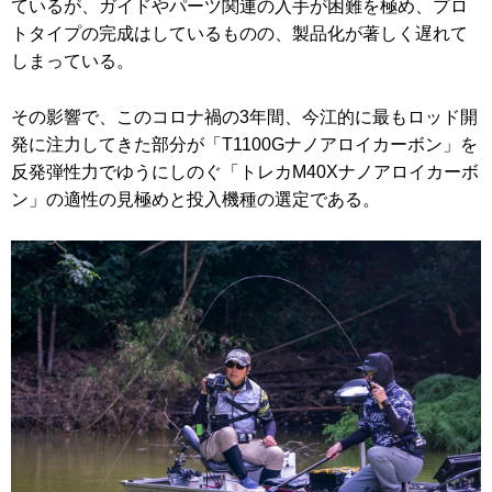
ているが、ガイドやパーツ関連の入手が困難を極め、プロ
トタイプの完成はしているものの、製品化が著しく遅れて
しまっている。
その影響で、このコロナ禍の3年間、今江的に最もロッド開
発に注力してきた部分が「T1100Gナノアロイカーボン」を
反発弾性力でゆうにしのぐ「トレカM40Xナノアロイカーボ
ン」の適性の見極めと投入機種の選定である。