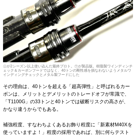
㊤が2シーズン以上使い込んだ最終プロト。㊦が製品版。樹脂製ワインディンチ
ェック＆カーボンフードではなく、40トンの剛性感を損なわないようメタルワ
インディングチェックとメタル製フードにした
その理由は、40トンを超える「超高弾性」と呼ばれるカー
ボンは、メリットとデメリットのトレードオフが常識で、
「T1100G」の33トンと40トンでは破断リスクの高さが、
かなり違うからでもある。
補強程度、すなわちよくあるお飾り程度に「新素材M40Xを
使っていますよ！」程度の採用であれば、別に何らテスト