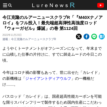
今江克隆のルアーニュースクラブR「『M40Xナノア
ロイ』をフル投入！最先端超高弾性高強度ロッド
『ウォーガゼル』爆誕」の巻 第1124回
2022年11月23日
連載：今江克隆のルアーニュースクラブR
ようやくトーナメントがオフシーズンになって、年末まで
に山積した仕事の片付けに、すでに師走ムードの今日この
頃。
今年はコロナ禍の影響もあって、世に出せた「カレイド」
の新機種は「
ジャイアントディアウルフ
」の一機種だ
け……。
バスロッド「カレイド」は、国産超高性能カーボンを可能
な限りスパインフリーで製作するため国内生産にこだわっ