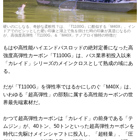
硬いのにしなる、奇妙な柔軟性？は、「T1100G」に酷似する「M40X」。イン
ドアでのビシッとした硬い印象と湖上で魚を掛けた時の印象が真逆になるの
が、高強度高弾性「T1100G」＆「M40X」ナノアロイ独特の特徴だ
もはや高性能ハイエンドバスロッドの絶対定番になった高
強度高弾性カーボン「T1100G」は、バス業界初投入以来
「カレイド」シリーズのメインクロスとして熟成の域にあ
る。
だが「T1100G」を弾性率ではるかにしのぐ「M40X」は、
いわゆる「超高弾性」の部類に属する高性能カーボンの世
界最先端素材だ。
かつて超高弾性カーボンは「カレイド」の前身である「テ
ムジン」が、40トン、50トンといった超高弾性カーボンを
時代に先駆けメインシャフトに投入し、「超軽量」、「圧