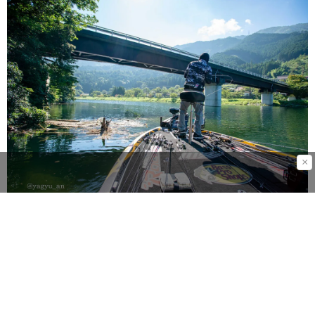
×
ベイトフィネス並みの軽量タックルで、ヘビーカバーを遠方から攻略する。積
極的操作と強靭さを兼ね備えたショート＆タフロッドが「M40Xガゼルプロト」
だ
当初、この「M40Xガゼル」は、「カレイド・インスピラー
レ・ガゼル」で復活させる予定だったが、もはや草食動物
で、ピューマやパンテラのエサになる脚だけ速い「ガゼ
ル」というイメージはなく、時としてピューマやパンテラ