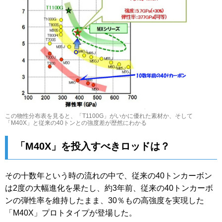
この物性分布表を見ると、「T1100G」がいかに優れた素材か、そして
「M40X」と従来の40トンとの強度差が歴然にわかる
「M40X」を投入すべきロッドは？
その十数年という時の流れの中で、従来の40トンカーボン
は2度の大幅進化を果たし、約3年前、従来の40トンカーボ
ンの弾性率を維持したまま、30％もの高強度を実現した
「M40X」プロトタイプが登場した。