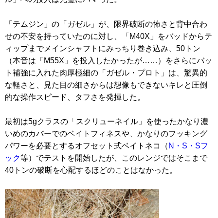
「テムジン」の「ガゼル」が、限界破断の怖さと背中合わ
せの不安を持っていたのに対し、「M40X」をバッドからテ
ィップまでメインシャフトにみっちり巻き込み、50トン
（本音は「M55X」を投入したかったが……）をさらにバッ
ト補強に入れた肉厚極細の「ガゼル・プロト」は、驚異的
な軽さと、見た目の細さからは想像もできないキレと圧倒
的な操作スピード、タフさを発揮した。
最初は5gクラスの「スクリューネイル」を使ったかなり濃
いめのカバーでのベイトフィネスや、かなりのフッキング
パワーを必要とするオフセット式ベイトネコ（
N・S・Sフ
ック
等）でテストを開始したが、このレンジではそこまで
40トンの破断を心配するほどのことはなかった。