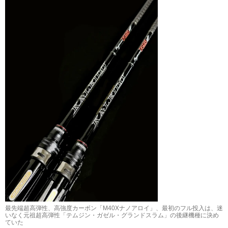
最先端超高弾性、高強度カーボン「M40Xナノアロイ」、最初のフル投入は、迷
いなく元祖超高弾性「テムジン・ガゼル・グランドスラム」の後継機種に決め
ていた