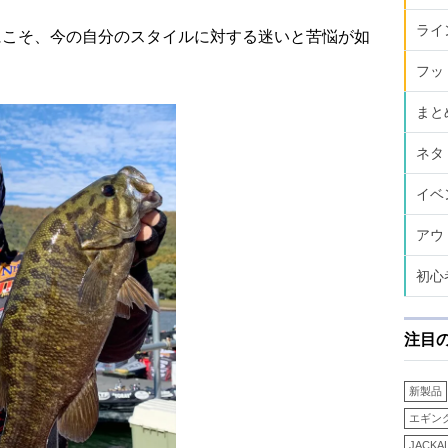
ライ
にこそ、今の自分のスタイルに対する迷いと苦悩が如
フッ
まと
ネタ
イベ
アウ
初心
注目
新製品
エギン
JACKA