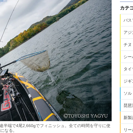
カテ
バス
アジ
チヌ
シー
タイ
ジギ
ソル
琵琶
新製
途半端で4尾2,660gでフィニッシュ。全ての時間を守りに使
リー
算になる。