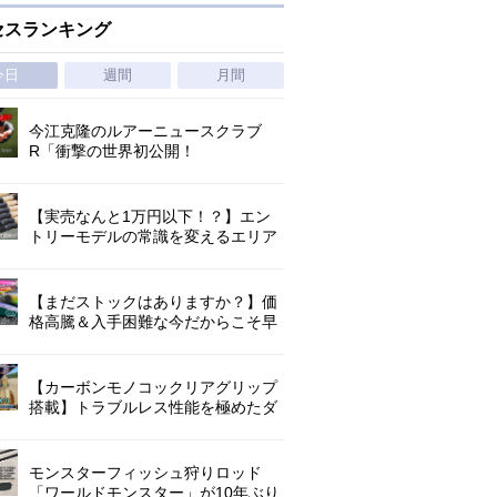
セスランキング
今日
週間
月間
今江克隆のルアーニュースクラブ
R「衝撃の世界初公開！
『AbuGarcia ZENON CX』」 第
1296回
【実売なんと1万円以下！？】エン
トリーモデルの常識を変えるエリア
トラウトの超進化系ロッド「26トラ
ウトライズ」登場！
【まだストックはありますか？】価
格高騰＆入手困難な今だからこそ早
めの補充を/ TGポテンシャル
【カーボンモノコックリアグリップ
搭載】トラブルレス性能を極めたダ
イワ独自のインターラインロッド
「26エメラルダス MX IL」登場！
モンスターフィッシュ狩りロッド
「ワールドモンスター」が10年ぶり