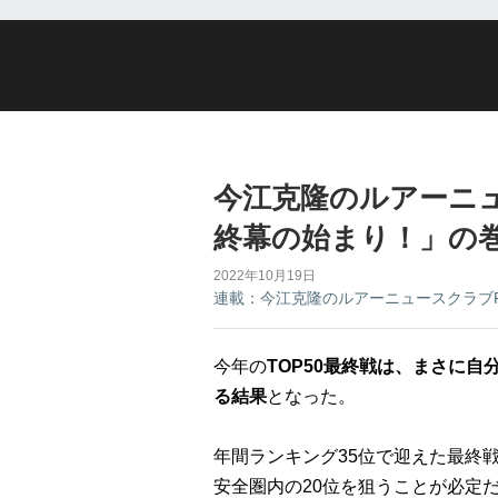
今江克隆のルアーニ
終幕の始まり！」の巻 
2022年10月19日
連載：今江克隆のルアーニュースクラブ
今年の
TOP50最終戦は、まさに
る結果
となった。
年間ランキング35位で迎えた最終
安全圏内の20位を狙うことが必定