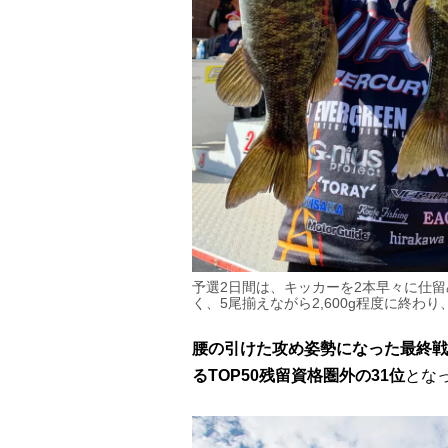
予選2日間は、キッカーを2本早々に仕
く、5尾揃えながら2,600g程度に終
腰の引けた攻め姿勢になった最終戦
るTOP50残留資格圏外の31位
とな