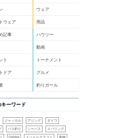
ン
ウェア
トウェア
用品
め記事
ハウツー
動画
ント
トーナメント
トドア
グルメ
者
釣りガール
のキーワード
ジャッカル
アジング
ダイワ
グ
バス釣り
シーバス
メバリング
LL
DAIWA
メジャークラフト
青物