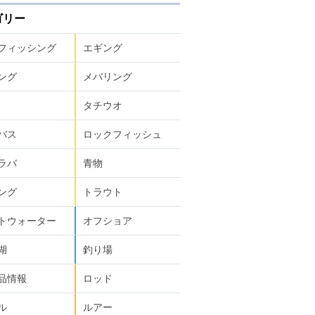
ゴリー
フィッシング
エギング
ング
メバリング
タチウオ
バス
ロックフィッシュ
ラバ
青物
ング
トラウト
トウォーター
オフショア
湖
釣り場
品情報
ロッド
ル
ルアー