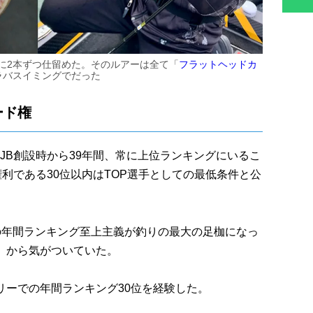
に2本ずつ仕留めた。そのルアーは全て「
フラットヘッドカ
ラバスイミングでだった
ード権
JB創設時から39年間、常に上位ランキングにいるこ
権利である30位以内はTOP選手としての最低条件と公
の年間ランキング至上主義が釣りの最大の足枷になっ
」から気がついていた。
リーでの年間ランキング30位を経験した。