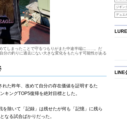
ジギン
デュエ
LUR
めてしまったことで守るつもりがまた中途半端に……。だ
の自分の釣りに過去にない大きな変化をもたらす可能性がある
姿
LIN
された昨年、改めて自分の存在価値を証明するた
ンキングTOP5復帰を絶対目標とした。
終戦を除いて「記録」は残せたが何も「記憶」に残ら
となる試合ばかりだった。