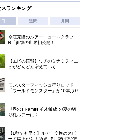
セスランキング
今日
週間
月間
今江克隆のルアーニュースクラブ
R「衝撃の世界初公開！
『AbuGarcia ZENON CX』」 第
1296回
【エビの続報】ウチのミナミヌマエ
ビがどんどん増えていく
モンスターフィッシュ狩りロッド
「ワールドモンスター」が10年ぶり
にリニューアル登場!3－5ピースの全
5機種!
世界のT.Namiki“並木敏成”の夏の切
り札ルアーは？
【1秒でも早く】ルアー交換のスピ
ード爆上がり！釣果UPに繋げる“便