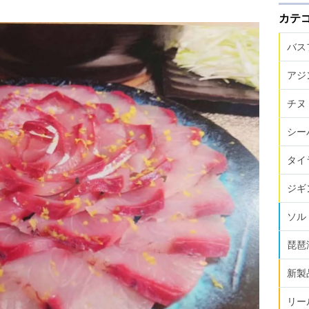
カテ
バス
アジ
チヌ
シー
タイ
ジギ
ソル
琵琶
新製
リー