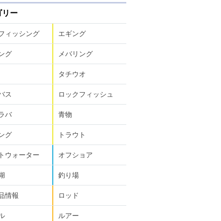
ゴリー
フィッシング
エギング
ング
メバリング
タチウオ
バス
ロックフィッシュ
ラバ
青物
ング
トラウト
トウォーター
オフショア
湖
釣り場
品情報
ロッド
ル
ルアー