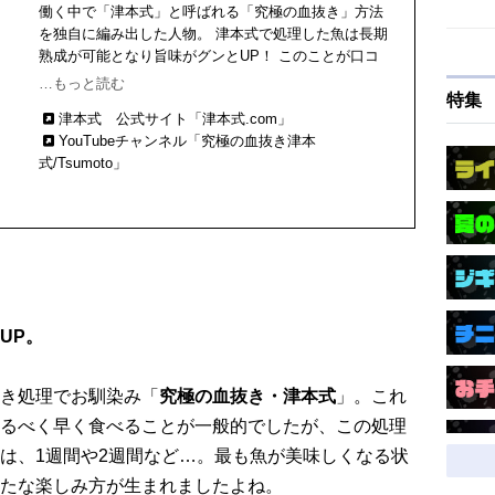
働く中で「津本式」と呼ばれる「究極の血抜き」方法
を独自に編み出した人物。 津本式で処理した魚は長期
熟成が可能となり旨味がグンとUP！ このことが口コ
ミで広がると同時に、自身のYouTubeチャンネルで
…もっと読む
特集
「津本式 究極の血抜き」を披露し全国的にブレイク！
津本式 公式サイト「津本式.com」
現在、津本式は全国各地の釣り人、魚屋、料理店、仕
YouTubeチャンネル「究極の血抜き津本
入れ業者など魚にまつわるあらゆる人物から注目さ
式/Tsumoto」
れ、高い評価を受けている
UP。
き処理でお馴染み「
究極の血抜き・津本式
」。これ
るべく早く食べることが一般的でしたが、この処理
は、1週間や2週間など…。最も魚が美味しくなる状
たな楽しみ方が生まれましたよね。