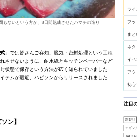
ライ
フッ
間もないという方が、8日間熟成させたハマチの造り
まと
ネタ
式
」では皆さんご存知、脱気・密封処理という工程
イベ
れさせないように、耐水紙とキッチンペーパーなど
封状態で保存という方法が広く知られていました
アウ
イテムが最近、ハピソンからリリースされました
初心
注目
新製品
ピソン】
エギン
JACKA