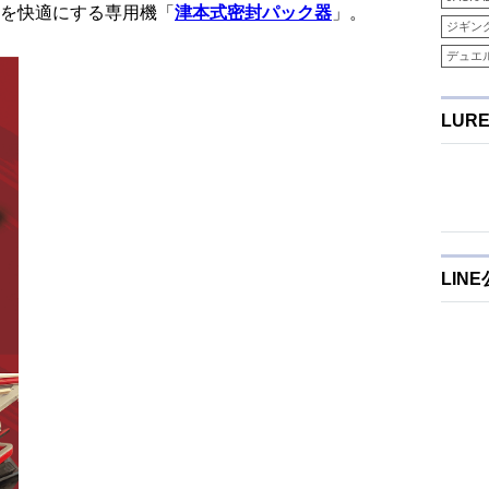
を快適にする専用機「
津本式密封パック器
」。
ジギン
デュエ
LUR
LIN