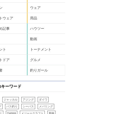
ン
ウェア
トウェア
用品
め記事
ハウツー
動画
ント
トーナメント
トドア
グルメ
者
釣りガール
のキーワード
ジャッカル
アジング
ダイワ
グ
バス釣り
シーバス
メバリング
LL
DAIWA
メジャークラフト
青物