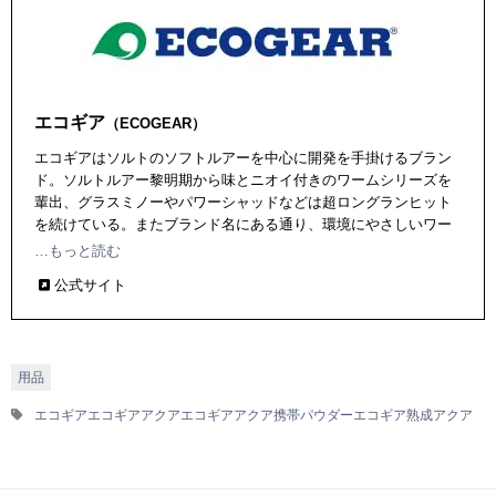
エコギア
（ECOGEAR）
エコギアはソルトのソフトルアーを中心に開発を手掛けるブラン
ド。ソルトルアー黎明期から味とニオイ付きのワームシリーズを
輩出、グラスミノーやパワーシャッドなどは超ロングランヒット
を続けている。またブランド名にある通り、環境にやさしいワー
ム開発にも注力し、エコギア熟成アクアシリーズなどを展開、環
…もっと読む
境にやさしく、かつ実釣力の高さから多くのアングラーから支持
公式サイト
を集めている。
用品
エコギア
エコギアアクア
エコギアアクア携帯パウダー
エコギア熟成アクア