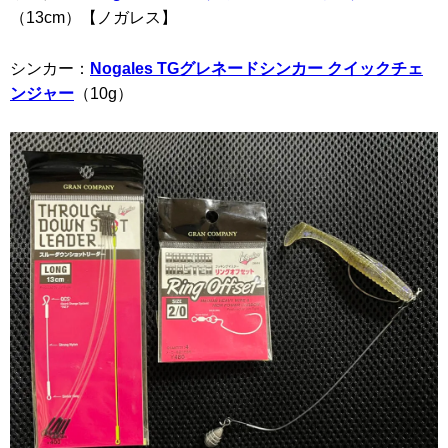
（13cm）【ノガレス】
シンカー：
Nogales TGグレネードシンカー クイックチェ
ンジャー
（10g）