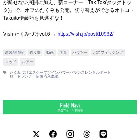
が離せない展開に加え、新コーナー「Tak Tok(タックトッ
ク)」で、オフのたくみも公開。切り替えができるオトコ・
Takuito伊藤巧を見逃すな！
Vish たくみづけvol.6 →
https://vish.jp/post/10932/
新製品情報
釣り場
動画
ネタ
ハウツー
バスフィッシング
ロッド
ルアー
たくみづけ
エスケープツイン
パワーバランス
レンタルボート
ロードランナー
伊藤巧
入鹿池
厳選フィールド情報