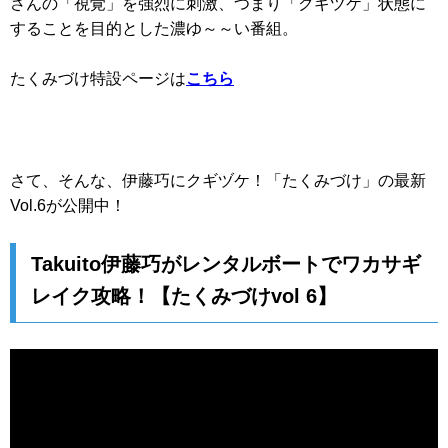
さんの「視覚」を強烈に刺激、つまり「クギヅケ」状態に
することを目的とした濃ゆ～～い番組。
たくみづけ特設ページは
こちら
さて、そんな、伊藤巧にクギヅケ！「たくみづけ」の最新
Vol.6が公開中！
Takuito伊藤巧がレンタルボートでワカサギ
レイク攻略！【たくみづけvol 6】