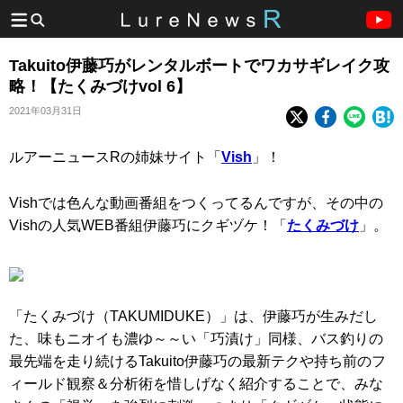
Takuito伊藤巧がレンタルボートでワカサギレイク攻
略！【たくみづけvol 6】
2021年03月31日
ルアーニュースRの姉妹サイト「
Vish
」！
Vishでは色んな動画番組をつくってるんですが、その中の
Vishの人気WEB番組伊藤巧にクギヅケ！「
たくみづけ
」。
「たくみづけ（TAKUMIDUKE）」は、伊藤巧が生みだし
た、味もニオイも濃ゆ～～い「巧漬け」同様、バス釣りの
最先端を走り続けるTakuito伊藤巧の最新テクや持ち前のフ
ィールド観察＆分析術を惜しげなく紹介することで、みな