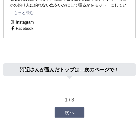
かの釣り人に釣れない魚をいかにして獲るかをモットーにしてい
る。1971年３月生まれ。京都府在住
…もっと読む
Instagram
Facebook
河辺さんが選んだトップは…次のページで！
1 / 3
次へ