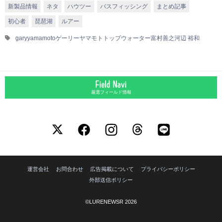
新製品情報
ネタ
ハウツー
バスフィッシング
まとめ記事
初心者
琵琶湖
ルアー
garyyamamoto
ゲーリーヤマモト
トップウォーター
富村善之
河辺 裕和
厳選フィールド情報
運営会社
お問合わせ
広告掲載について
プライバシーポリシー
外部送信ポリシー
©LURENEWSR 2026